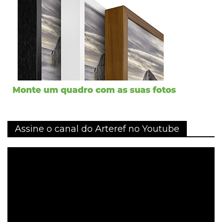
Assine o canal do Arteref no Youtube
Tocador
de
vídeo