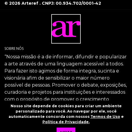
© 2026 Arteref . CNPJ: 00.934.702/0001-42
SOBRE NÓS
“Nossa missão é a de informar, difundir e popularizar
a arte através de uma linguagem acessível a todos.
Para fazer isto agimos de forma integra, sucinta e
visionária afim de sensibilizar o maior número
possível de pessoas. Promover o debate, exposições,
curadoria e projetos para instituições e interessados
com o propósito de promover o crescimento
intelectual da sociedade através da arte.”
Nosso site depende de cookies para criar um ambiente
personalizado para você. Ao navegar por ele, você
SIGA-NOS
automaticamente concorda com nossos
Termos de Uso
e
Política de Privacidade.