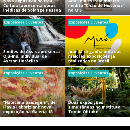
Nova exposição no Itaú
Ana Leal estreia mostra
Cultural apresenta obras
inédita “Chão de Histórias”,
inéditas de Solange Pessoa
no MIS
Exposições E Eventos
Exposições E Eventos
Simões de Assis apresenta
Joan Miró ganha uma das
Ojú-Inú, individual de
maiores exposições já
Ayrson Heráclito
realizadas no Brasil
Exposições E Eventos
Exposições E Eventos
“Habitar a paisagem”, de
Duas exposições
Flavia Fabbriziani: nova
simultâneas no Instituto
exposição na Galeria 18
Tomie Ohtake