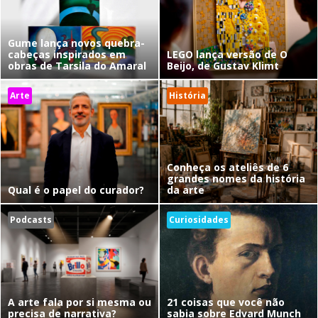
Gume lança novos quebra-
cabeças inspirados em
LEGO lança versão de O
obras de Tarsila do Amaral
Beijo, de Gustav Klimt
Arte
História
Conheça os ateliês de 6
grandes nomes da história
Qual é o papel do curador?
da arte
Podcasts
Curiosidades
A arte fala por si mesma ou
21 coisas que você não
precisa de narrativa?
sabia sobre Edvard Munch