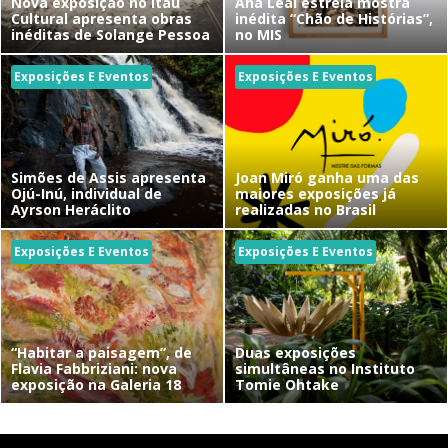
Nova exposição no Itaú
Ana Leal estreia mostra
Cultural apresenta obras
inédita “Chão de Histórias”,
inéditas de Solange Pessoa
no MIS
Exposições E Eventos
Exposições E Eventos
Simões de Assis apresenta
Joan Miró ganha uma das
Ojú-Inú, individual de
maiores exposições já
Ayrson Heráclito
realizadas no Brasil
Exposições E Eventos
Exposições E Eventos
“Habitar a paisagem”, de
Duas exposições
Flavia Fabbriziani: nova
simultâneas no Instituto
exposição na Galeria 18
Tomie Ohtake