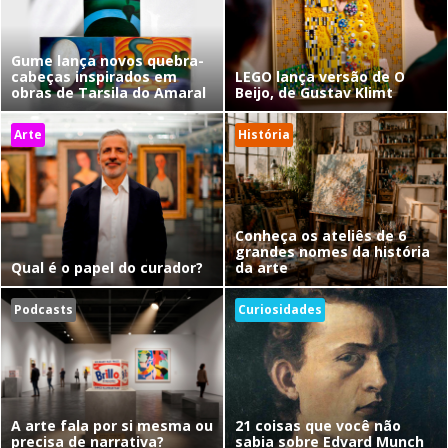
Gume lança novos quebra-
cabeças inspirados em
LEGO lança versão de O
obras de Tarsila do Amaral
Beijo, de Gustav Klimt
Arte
História
Conheça os ateliês de 6
grandes nomes da história
Qual é o papel do curador?
da arte
Podcasts
Curiosidades
A arte fala por si mesma ou
21 coisas que você não
precisa de narrativa?
sabia sobre Edvard Munch