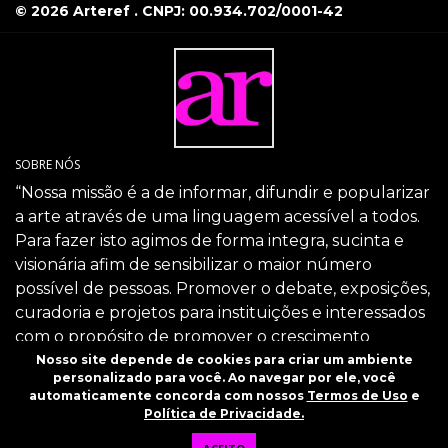
© 2026 Arteref . CNPJ: 00.934.702/0001-42
SOBRE NÓS
“Nossa missão é a de informar, difundir e popularizar
a arte através de uma linguagem acessível a todos.
Para fazer isto agimos de forma integra, sucinta e
visionária afim de sensibilizar o maior número
possível de pessoas. Promover o debate, exposições,
curadoria e projetos para instituições e interessados
com o propósito de promover o crescimento
intelectual da sociedade através da arte.”
Nosso site depende de cookies para criar um ambiente
personalizado para você. Ao navegar por ele, você
SIGA-NOS
automaticamente concorda com nossos
Termos de Uso
e
Política de Privacidade.