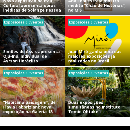
Nova exposição no Itaú
Ana Leal estreia mostra
Cultural apresenta obras
inédita “Chão de Histórias”,
inéditas de Solange Pessoa
no MIS
Exposições E Eventos
Exposições E Eventos
Simões de Assis apresenta
Joan Miró ganha uma das
Ojú-Inú, individual de
maiores exposições já
Ayrson Heráclito
realizadas no Brasil
Exposições E Eventos
Exposições E Eventos
“Habitar a paisagem”, de
Duas exposições
Flavia Fabbriziani: nova
simultâneas no Instituto
exposição na Galeria 18
Tomie Ohtake