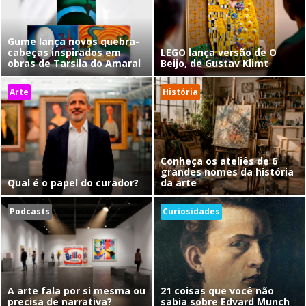
Gume lança novos quebra-
cabeças inspirados em
LEGO lança versão de O
obras de Tarsila do Amaral
Beijo, de Gustav Klimt
Arte
História
Conheça os ateliês de 6
grandes nomes da história
Qual é o papel do curador?
da arte
Podcasts
Curiosidades
A arte fala por si mesma ou
21 coisas que você não
precisa de narrativa?
sabia sobre Edvard Munch