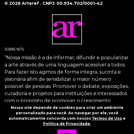
© 2026 Arteref . CNPJ: 00.934.702/0001-42
SOBRE NÓS
“Nossa missão é a de informar, difundir e popularizar
a arte através de uma linguagem acessível a todos.
Para fazer isto agimos de forma integra, sucinta e
visionária afim de sensibilizar o maior número
possível de pessoas. Promover o debate, exposições,
curadoria e projetos para instituições e interessados
com o propósito de promover o crescimento
intelectual da sociedade através da arte.”
Nosso site depende de cookies para criar um ambiente
personalizado para você. Ao navegar por ele, você
SIGA-NOS
automaticamente concorda com nossos
Termos de Uso
e
Política de Privacidade.