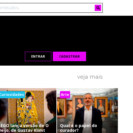
ENTRAR
CADASTRAR
veja mais
Curiosidades
Arte
LEGO lança versão de O
Qual é o papel do
Beijo, de Gustav Klimt
curador?