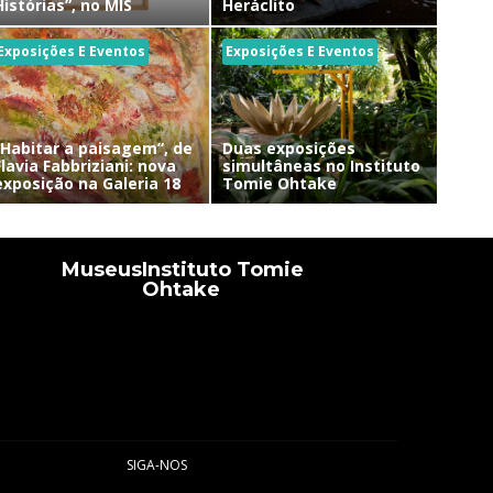
Histórias”, no MIS
Heráclito
Exposições E Eventos
Exposições E Eventos
“Habitar a paisagem”, de
Duas exposições
Flavia Fabbriziani: nova
simultâneas no Instituto
exposição na Galeria 18
Tomie Ohtake
Museus
Instituto Tomie
Ohtake
SIGA-NOS