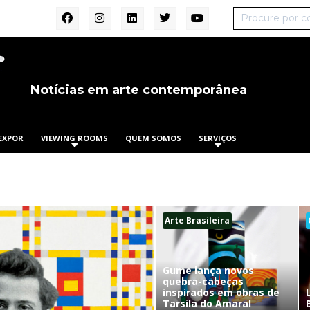
Notícias em arte contemporânea
EXPOR
VIEWING ROOMS
QUEM SOMOS
SERVIÇOS
Arte Brasileira
Gume lança novos
quebra-cabeças
inspirados em obras de
Tarsila do Amaral