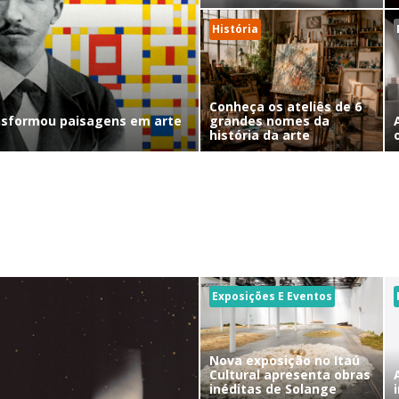
História
Conheça os ateliês de 6
nsformou paisagens em arte
grandes nomes da
história da arte
Exposições E Eventos
Nova exposição no Itaú
Cultural apresenta obras
inéditas de Solange