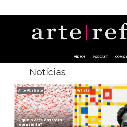
VÍDEOS
PODCAST
COMO 
Notícias
Arte Abstrata
Artists
O que a arte abstrata
representa?