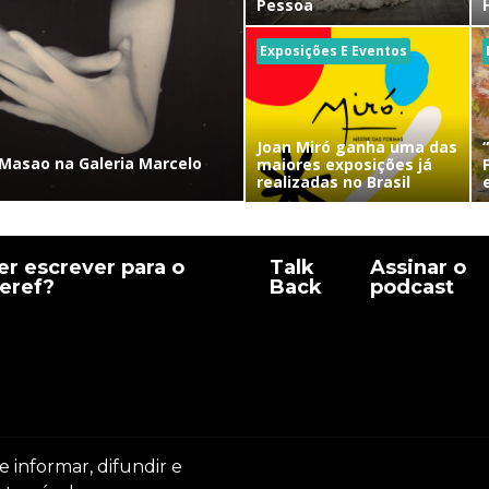
Pessoa
Exposições E Eventos
Joan Miró ganha uma das
Masao na Galeria Marcelo
maiores exposições já
realizadas no Brasil
r escrever para o
Talk
Assinar o
eref?
Back
podcast
e informar, difundir e