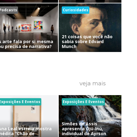
Podcasts
Curiosidades
21 coisas que você não
A arte fala por si mesma
sabia sobre Edvard
ou precisa de narrativa?
Munch
veja mais
Exposições E Eventos
Exposições E Eventos
Simões de Assis
Ana Leal estreia mostra
apresenta Ojú-Inú,
inédita “Chão de
individual de Ayrson