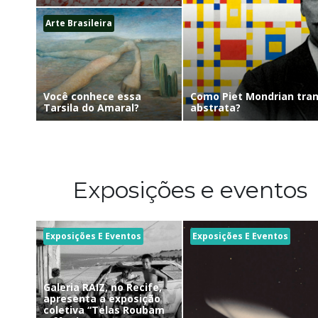
Arte Brasileira
Como Piet Mondrian tra
Você conhece essa
abstrata?
Tarsila do Amaral?
Exposições e eventos
Exposições E Eventos
Exposições E Eventos
Galeria RAIZ, no Recife,
apresenta a exposição
coletiva “Telas Roubam