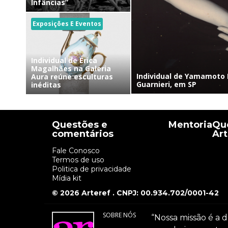
Infâncias”
Exposições E Eventos
Individual de Érica
Magalhães na Galeria
Individual de Yamamoto 
Aura reúne esculturas
Guarnieri, em SP
inéditas
Questões e
Mentoria
Que
comentários
Art
Fale Conosco
Termos de uso
Politica de privacidade
Mídia kit
© 2026 Arteref . CNPJ: 00.934.702/0001-42
SOBRE NÓS
“Nossa missão é a d