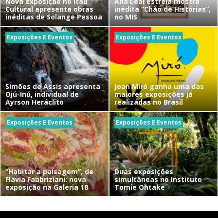
Nova exposição no Itaú
Ana Leal estreia mostra
Cultural apresenta obras
inédita “Chão de Histórias”,
inéditas de Solange Pessoa
no MIS
Exposições E Eventos
Exposições E Eventos
Simões de Assis apresenta
Joan Miró ganha uma das
Ojú-Inú, individual de
maiores exposições já
Ayrson Heráclito
realizadas no Brasil
Exposições E Eventos
Exposições E Eventos
“Habitar a paisagem”, de
Duas exposições
Flavia Fabbriziani: nova
simultâneas no Instituto
exposição na Galeria 18
Tomie Ohtake