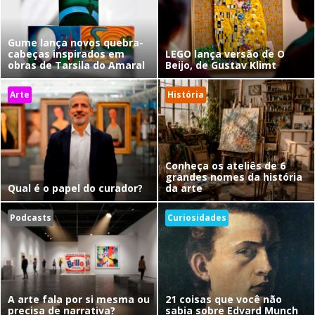
Gume lança novos quebra-
cabeças inspirados em
LEGO lança versão de O
obras de Tarsila do Amaral
Beijo, de Gustav Klimt
Arte
História
Conheça os ateliês de 6
grandes nomes da história
Qual é o papel do curador?
da arte
Podcasts
Curiosidades
A arte fala por si mesma ou
21 coisas que você não
precisa de narrativa?
sabia sobre Edvard Munch