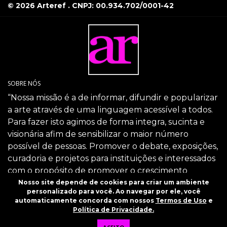
© 2026 Arteref . CNPJ: 00.934.702/0001-42
SOBRE NÓS
“Nossa missão é a de informar, difundir e popularizar
a arte através de uma linguagem acessível a todos.
Para fazer isto agimos de forma integra, sucinta e
visionária afim de sensibilizar o maior número
possível de pessoas. Promover o debate, exposições,
curadoria e projetos para instituições e interessados
com o propósito de promover o crescimento
intelectual da sociedade através da arte.”
Nosso site depende de cookies para criar um ambiente
personalizado para você. Ao navegar por ele, você
SIGA-NOS
automaticamente concorda com nossos
Termos de Uso
e
Política de Privacidade.