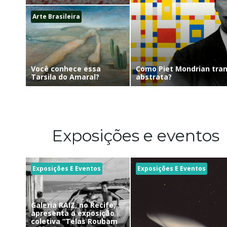
Arte Brasileira
Como Piet Mondrian tra
Você conhece essa
abstrata?
Tarsila do Amaral?
Exposições e eventos
Exposições E Eventos
Exposições E Eventos
Galeria RAIZ, no Recife,
apresenta a exposição
coletiva “Telas Roubam