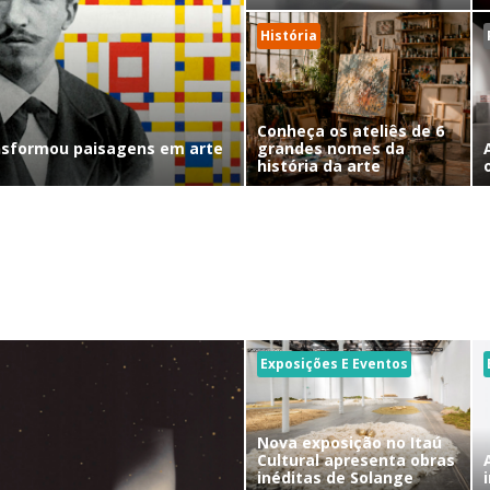
História
Conheça os ateliês de 6
nsformou paisagens em arte
grandes nomes da
história da arte
Exposições E Eventos
Nova exposição no Itaú
Cultural apresenta obras
inéditas de Solange