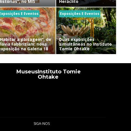
Histórias”, no MIS
Heráclito
Exposições E Eventos
Exposições E Eventos
“Habitar a paisagem”, de
Duas exposições
Flavia Fabbriziani: nova
simultâneas no Instituto
exposição na Galeria 18
Tomie Ohtake
Museus
Instituto Tomie
Ohtake
SIGA-NOS