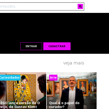
ENTRAR
CADASTRAR
veja mais
Curiosidades
Arte
LEGO lança versão de O
Qual é o papel do
Beijo, de Gustav Klimt
curador?