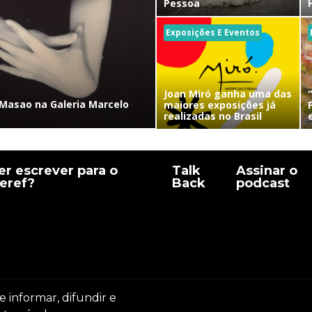
Pessoa
Exposições E Eventos
Joan Miró ganha uma das
Masao na Galeria Marcelo
maiores exposições já
realizadas no Brasil
r escrever para o
Talk
Assinar o
eref?
Back
podcast
e informar, difundir e