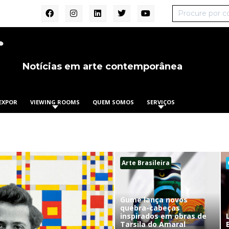
Notícias em arte contemporânea
EXPOR
VIEWING ROOMS
QUEM SOMOS
SERVIÇOS
Arte Brasileira
Gume lança novos
quebra-cabeças
inspirados em obras de
Tarsila do Amaral