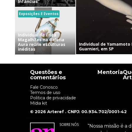
Infâncias”
Exposições E Eventos
Individual de Érica
Magalhães na Galeria
Individual de Yamamoto 
Aura reúne esculturas
Guarnieri, em SP
inéditas
Questões e
Mentoria
Que
comentários
Art
Fale Conosco
Termos de uso
Politica de privacidade
Mídia kit
© 2026 Arteref . CNPJ: 00.934.702/0001-42
SOBRE NÓS
“Nossa missão é a d