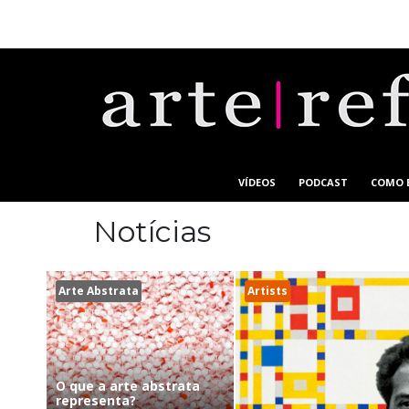
VÍDEOS
PODCAST
COMO 
Notícias
Arte Abstrata
Artists
O que a arte abstrata
representa?