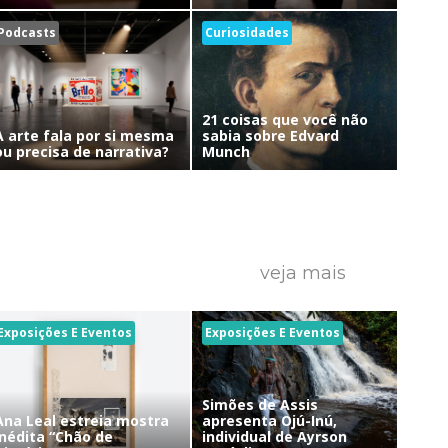
Podcasts
Curiosidades
21 coisas que você não
A arte fala por si mesma
sabia sobre Edvard
ou precisa de narrativa?
Munch
veja mais
Exposições E Eventos
Exposições E Eventos
Simões de Assis
Ana Leal estreia mostra
apresenta Ojú-Inú,
inédita “Chão de
individual de Ayrson