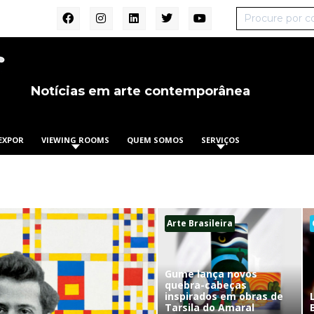
Notícias em arte contemporânea
EXPOR
VIEWING ROOMS
QUEM SOMOS
SERVIÇOS
Arte Brasileira
Gume lança novos
quebra-cabeças
inspirados em obras de
Tarsila do Amaral