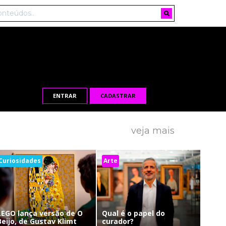
ENTRAR
CADASTRAR
veja mais
Curiosidades
Arte
LEGO lança versão de O
Qual é o papel do
Beijo, de Gustav Klimt
curador?