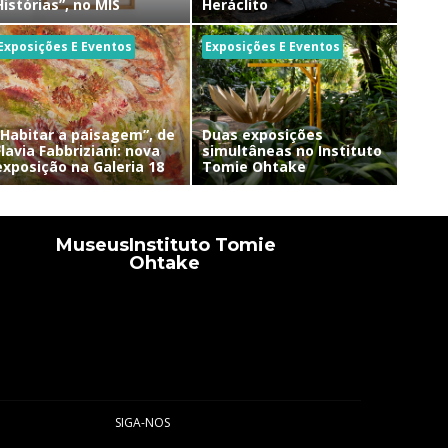
Histórias”, no MIS
Heráclito
Exposições E Eventos
Exposições E Eventos
“Habitar a paisagem”, de
Duas exposições
Flavia Fabbriziani: nova
simultâneas no Instituto
exposição na Galeria 18
Tomie Ohtake
Museus
Instituto Tomie
Ohtake
SIGA-NOS