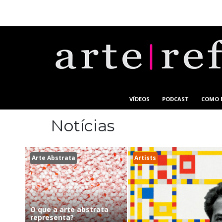
VÍDEOS
PODCAST
COMO 
Notícias
Arte Abstrata
Artists
O que a arte abstrata
representa?