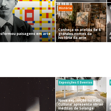
História
Conheça os ateliês de 6
nsformou paisagens em arte
grandes nomes da
história da arte
Exposições E Eventos
Nova exposição no Itaú
Cultural apresenta obras
inéditas de Solange