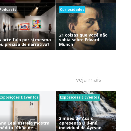
Podcasts
Curiosidades
21 coisas que você não
A arte fala por si mesma
sabia sobre Edvard
ou precisa de narrativa?
Munch
veja mais
Exposições E Eventos
Exposições E Eventos
Simões de Assis
Ana Leal estreia mostra
apresenta Ojú-Inú,
inédita “Chão de
individual de Ayrson