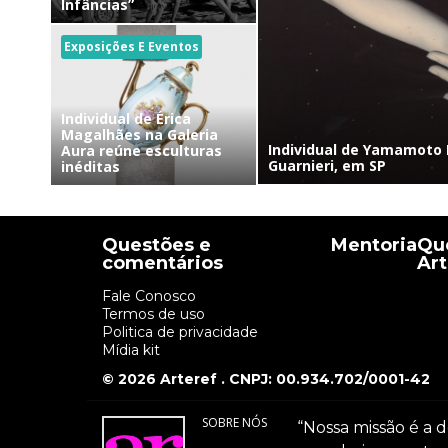
Infâncias”
Exposições E Eventos
Individual de Érica
Magalhães na Galeria
Individual de Yamamoto 
Aura reúne esculturas
Guarnieri, em SP
inéditas
Questões e
Mentoria
Que
comentários
Art
Fale Conosco
Termos de uso
Politica de privacidade
Mídia kit
© 2026 Arteref . CNPJ: 00.934.702/0001-42
SOBRE NÓS
“Nossa missão é a d