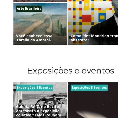
Arte Brasileira
Como Piet Mondrian tra
Você conhece essa
abstrata?
Tarsila do Amaral?
Exposições e eventos
Exposições E Eventos
Exposições E Eventos
Galeria RAIZ, no Recife,
apresenta a exposição
coletiva “Telas Roubam