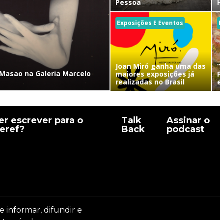
Pessoa
Exposições E Eventos
Joan Miró ganha uma das
Masao na Galeria Marcelo
maiores exposições já
realizadas no Brasil
r escrever para o
Talk
Assinar o
eref?
Back
podcast
e informar, difundir e