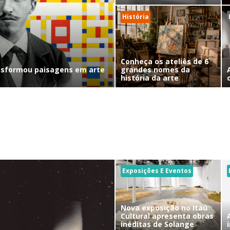
História
Conheça os ateliês de 6
nsformou paisagens em arte
grandes nomes da
história da arte
Exposições E Eventos
Nova exposição no Itaú
Cultural apresenta obras
inéditas de Solange