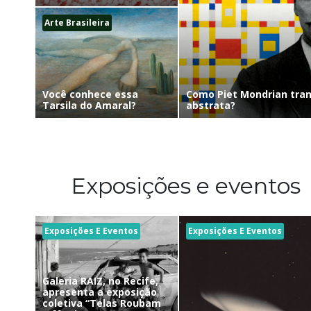
Arte Brasileira
Como Piet Mondrian tra
Você conhece essa
abstrata?
Tarsila do Amaral?
Exposições e eventos
Exposições E Eventos
Exposições E Eventos
Galeria RAIZ, no Recife,
apresenta a exposição
coletiva “Telas Roubam