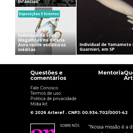
Infâncias”
Exposições E Eventos
Individual de Érica
Magalhães na Galeria
Individual de Yamamoto 
Aura reúne esculturas
Guarnieri, em SP
inéditas
Questões e
Mentoria
Que
comentários
Art
Fale Conosco
Termos de uso
Politica de privacidade
Mídia kit
© 2026 Arteref . CNPJ: 00.934.702/0001-42
SOBRE NÓS
“Nossa missão é a d