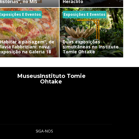
Histórias”, no MIS
Heráclito
Exposições E Eventos
Exposições E Eventos
“Habitar a paisagem”, de
Duas exposições
Flavia Fabbriziani: nova
simultâneas no Instituto
exposição na Galeria 18
Tomie Ohtake
Museus
Instituto Tomie
Ohtake
SIGA-NOS