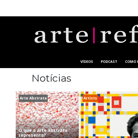
VÍDEOS
PODCAST
COMO 
Notícias
Arte Abstrata
Artists
O que a arte abstrata
representa?