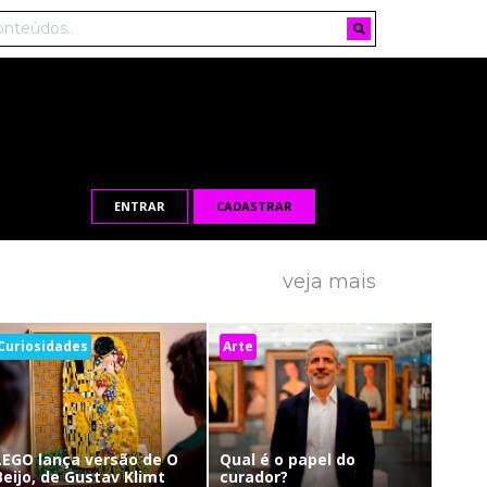
ENTRAR
CADASTRAR
veja mais
Curiosidades
Arte
LEGO lança versão de O
Qual é o papel do
Beijo, de Gustav Klimt
curador?