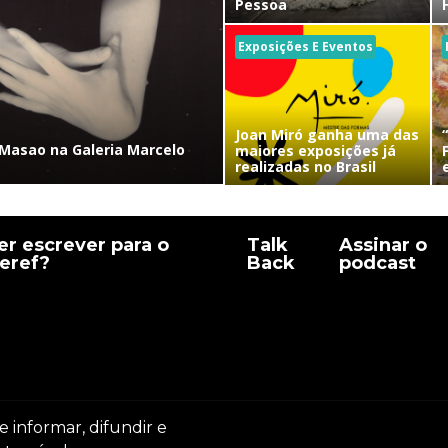
Pessoa
Exposições E Eventos
Joan Miró ganha uma das
Masao na Galeria Marcelo
maiores exposições já
realizadas no Brasil
r escrever para o
Talk
Assinar o
eref?
Back
podcast
e informar, difundir e