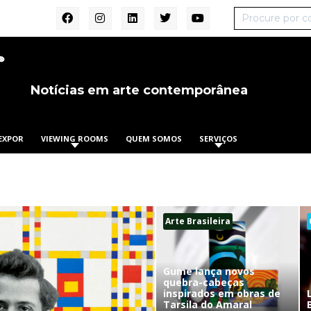
Notícias em arte contemporânea
EXPOR
VIEWING ROOMS
QUEM SOMOS
SERVIÇOS
Arte Brasileira
Gume lança novos
quebra-cabeças
inspirados em obras de
Tarsila do Amaral