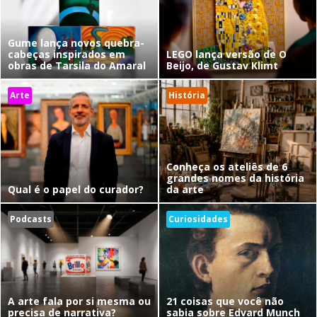
Gume lança novos quebra-
cabeças inspirados em
LEGO lança versão de O
obras de Tarsila do Amaral
Beijo, de Gustav Klimt
Arte
História
Conheça os ateliês de 6
grandes nomes da história
Qual é o papel do curador?
da arte
Podcasts
Curiosidades
A arte fala por si mesma ou
21 coisas que você não
precisa de narrativa?
sabia sobre Edvard Munch