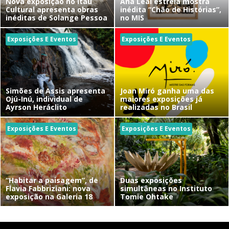
Nova exposição no Itaú
Ana Leal estreia mostra
Cultural apresenta obras
inédita “Chão de Histórias”,
inéditas de Solange Pessoa
no MIS
Exposições E Eventos
Exposições E Eventos
Simões de Assis apresenta
Joan Miró ganha uma das
Ojú-Inú, individual de
maiores exposições já
Ayrson Heráclito
realizadas no Brasil
Exposições E Eventos
Exposições E Eventos
“Habitar a paisagem”, de
Duas exposições
Flavia Fabbriziani: nova
simultâneas no Instituto
exposição na Galeria 18
Tomie Ohtake