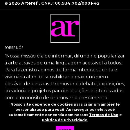
© 2026 Arteref . CNPJ: 00.934.702/0001-42
SOBRE NÓS
“Nossa missão é a de informar, difundir e popularizar
a arte através de uma linguagem acessível a todos.
Para fazer isto agimos de forma integra, sucinta e
visionária afim de sensibilizar o maior número
possível de pessoas. Promover o debate, exposições,
curadoria e projetos para instituições e interessados
com o propósito de promover o crescimento
intelectual da sociedade através da arte.”
Nosso site depende de cookies para criar um ambiente
personalizado para você. Ao navegar por ele, você
SIGA-NOS
automaticamente concorda com nossos
Termos de Uso
e
Política de Privacidade.