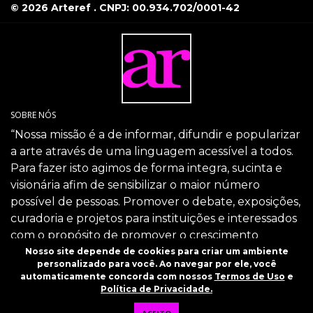
© 2026 Arteref . CNPJ: 00.934.702/0001-42
SOBRE NÓS
“Nossa missão é a de informar, difundir e popularizar
a arte através de uma linguagem acessível a todos.
Para fazer isto agimos de forma integra, sucinta e
visionária afim de sensibilizar o maior número
possível de pessoas. Promover o debate, exposições,
curadoria e projetos para instituições e interessados
com o propósito de promover o crescimento
intelectual da sociedade através da arte.”
Nosso site depende de cookies para criar um ambiente
personalizado para você. Ao navegar por ele, você
SIGA-NOS
automaticamente concorda com nossos
Termos de Uso
e
Política de Privacidade.