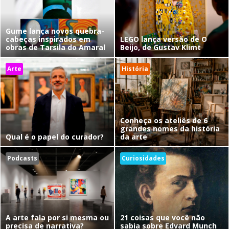
Gume lança novos quebra-
cabeças inspirados em
LEGO lança versão de O
obras de Tarsila do Amaral
Beijo, de Gustav Klimt
Arte
História
Conheça os ateliês de 6
grandes nomes da história
Qual é o papel do curador?
da arte
Podcasts
Curiosidades
A arte fala por si mesma ou
21 coisas que você não
precisa de narrativa?
sabia sobre Edvard Munch