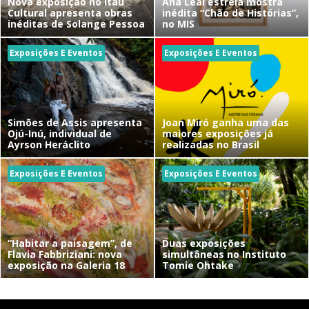
Nova exposição no Itaú
Ana Leal estreia mostra
Cultural apresenta obras
inédita “Chão de Histórias”,
inéditas de Solange Pessoa
no MIS
Exposições E Eventos
Exposições E Eventos
Simões de Assis apresenta
Joan Miró ganha uma das
Ojú-Inú, individual de
maiores exposições já
Ayrson Heráclito
realizadas no Brasil
Exposições E Eventos
Exposições E Eventos
“Habitar a paisagem”, de
Duas exposições
Flavia Fabbriziani: nova
simultâneas no Instituto
exposição na Galeria 18
Tomie Ohtake