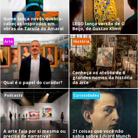
Gume lança novos quebra-
cabeças inspirados em
LEGO lança versão de O
obras de Tarsila do Amaral
Beijo, de Gustav Klimt
Arte
História
Conheça os ateliês de 6
grandes nomes da história
Qual é o papel do curador?
da arte
Podcasts
Curiosidades
A arte fala por si mesma ou
21 coisas que você não
precisa de narrativa?
sabia sobre Edvard Munch