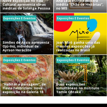
Nova exposição no Itaú
Ana Leal estreia mostra
Cultural apresenta obras
inédita “Chão de Histórias”,
inéditas de Solange Pessoa
no MIS
Exposições E Eventos
Exposições E Eventos
Simões de Assis apresenta
Joan Miró ganha uma das
Ojú-Inú, individual de
maiores exposições já
Ayrson Heráclito
realizadas no Brasil
Exposições E Eventos
Exposições E Eventos
“Habitar a paisagem”, de
Duas exposições
Flavia Fabbriziani: nova
simultâneas no Instituto
exposição na Galeria 18
Tomie Ohtake