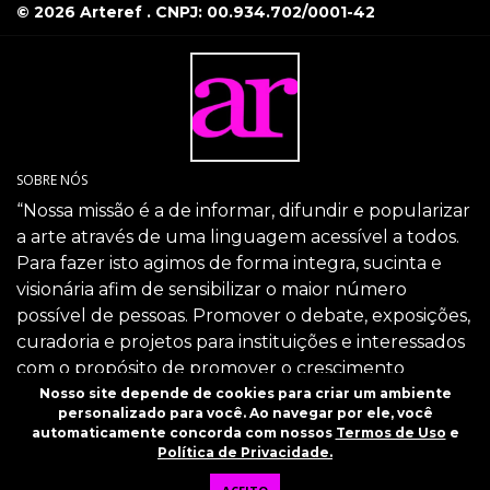
© 2026 Arteref . CNPJ: 00.934.702/0001-42
SOBRE NÓS
“Nossa missão é a de informar, difundir e popularizar
a arte através de uma linguagem acessível a todos.
Para fazer isto agimos de forma integra, sucinta e
visionária afim de sensibilizar o maior número
possível de pessoas. Promover o debate, exposições,
curadoria e projetos para instituições e interessados
com o propósito de promover o crescimento
intelectual da sociedade através da arte.”
Nosso site depende de cookies para criar um ambiente
personalizado para você. Ao navegar por ele, você
SIGA-NOS
automaticamente concorda com nossos
Termos de Uso
e
Política de Privacidade.