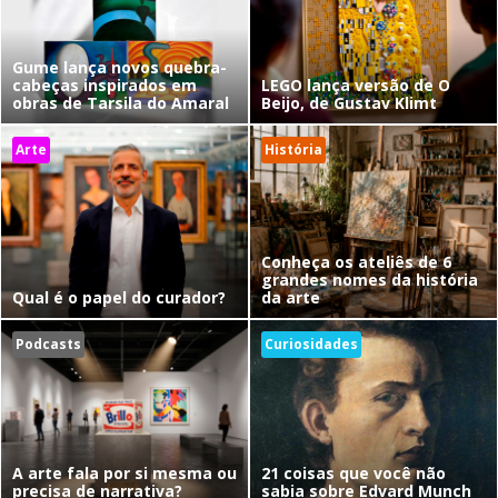
Gume lança novos quebra-
cabeças inspirados em
LEGO lança versão de O
obras de Tarsila do Amaral
Beijo, de Gustav Klimt
Arte
História
Conheça os ateliês de 6
grandes nomes da história
Qual é o papel do curador?
da arte
Podcasts
Curiosidades
A arte fala por si mesma ou
21 coisas que você não
precisa de narrativa?
sabia sobre Edvard Munch