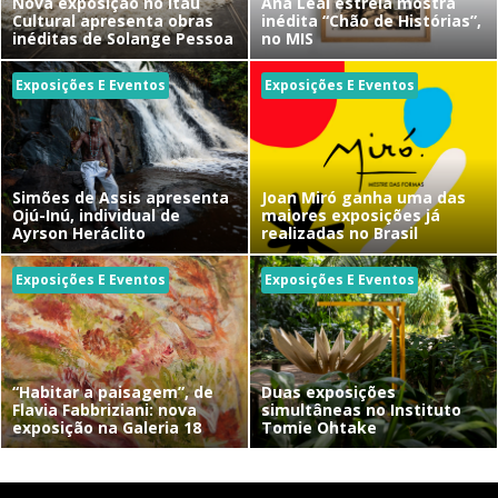
Nova exposição no Itaú
Ana Leal estreia mostra
Cultural apresenta obras
inédita “Chão de Histórias”,
inéditas de Solange Pessoa
no MIS
Exposições E Eventos
Exposições E Eventos
Simões de Assis apresenta
Joan Miró ganha uma das
Ojú-Inú, individual de
maiores exposições já
Ayrson Heráclito
realizadas no Brasil
Exposições E Eventos
Exposições E Eventos
“Habitar a paisagem”, de
Duas exposições
Flavia Fabbriziani: nova
simultâneas no Instituto
exposição na Galeria 18
Tomie Ohtake