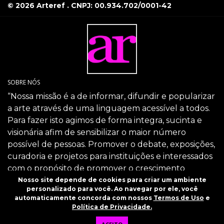
© 2026 Arteref . CNPJ: 00.934.702/0001-42
SOBRE NÓS
“Nossa missão é a de informar, difundir e popularizar
a arte através de uma linguagem acessível a todos.
Para fazer isto agimos de forma integra, sucinta e
visionária afim de sensibilizar o maior número
possível de pessoas. Promover o debate, exposições,
curadoria e projetos para instituições e interessados
com o propósito de promover o crescimento
intelectual da sociedade através da arte.”
Nosso site depende de cookies para criar um ambiente
personalizado para você. Ao navegar por ele, você
SIGA-NOS
automaticamente concorda com nossos
Termos de Uso
e
Política de Privacidade.