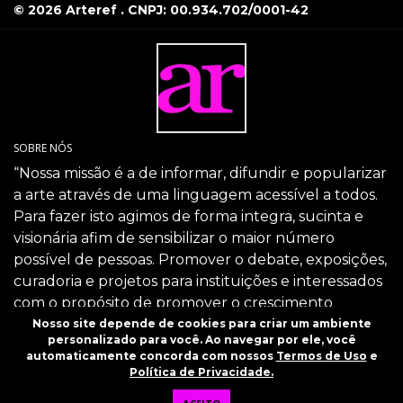
© 2026 Arteref . CNPJ: 00.934.702/0001-42
SOBRE NÓS
“Nossa missão é a de informar, difundir e popularizar
a arte através de uma linguagem acessível a todos.
Para fazer isto agimos de forma integra, sucinta e
visionária afim de sensibilizar o maior número
possível de pessoas. Promover o debate, exposições,
curadoria e projetos para instituições e interessados
com o propósito de promover o crescimento
intelectual da sociedade através da arte.”
Nosso site depende de cookies para criar um ambiente
personalizado para você. Ao navegar por ele, você
SIGA-NOS
automaticamente concorda com nossos
Termos de Uso
e
Política de Privacidade.