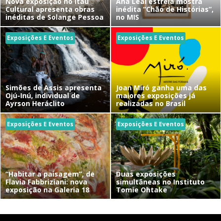
Nova exposição no Itaú
Ana Leal estreia mostra
Cultural apresenta obras
inédita “Chão de Histórias”,
inéditas de Solange Pessoa
no MIS
Exposições E Eventos
Exposições E Eventos
Simões de Assis apresenta
Joan Miró ganha uma das
Ojú-Inú, individual de
maiores exposições já
Ayrson Heráclito
realizadas no Brasil
Exposições E Eventos
Exposições E Eventos
“Habitar a paisagem”, de
Duas exposições
Flavia Fabbriziani: nova
simultâneas no Instituto
exposição na Galeria 18
Tomie Ohtake