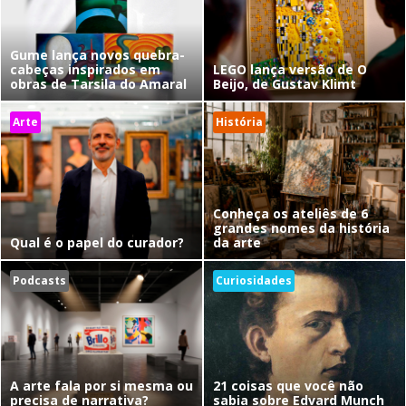
Gume lança novos quebra-
cabeças inspirados em
LEGO lança versão de O
obras de Tarsila do Amaral
Beijo, de Gustav Klimt
Arte
História
Conheça os ateliês de 6
grandes nomes da história
Qual é o papel do curador?
da arte
Podcasts
Curiosidades
A arte fala por si mesma ou
21 coisas que você não
precisa de narrativa?
sabia sobre Edvard Munch