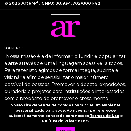
© 2026 Arteref . CNPJ: 00.934.702/0001-42
SOBRE NÓS
“Nossa missão é a de informar, difundir e popularizar
a arte através de uma linguagem acessível a todos.
Para fazer isto agimos de forma integra, sucinta e
visionária afim de sensibilizar o maior número
possível de pessoas. Promover o debate, exposições,
curadoria e projetos para instituições e interessados
com o propósito de promover o crescimento
intelectual da sociedade através da arte.”
Nosso site depende de cookies para criar um ambiente
personalizado para você. Ao navegar por ele, você
SIGA-NOS
automaticamente concorda com nossos
Termos de Uso
e
Política de Privacidade.