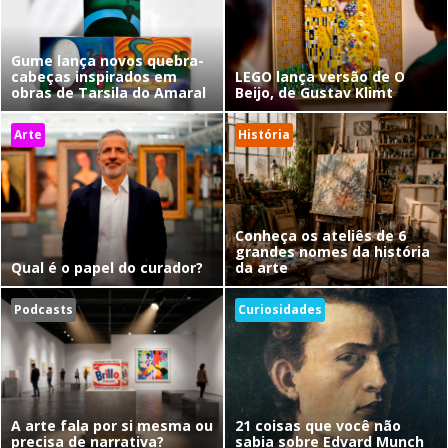
Gume lança novos quebra-
cabeças inspirados em
LEGO lança versão de O
obras de Tarsila do Amaral
Beijo, de Gustav Klimt
Arte
História
Conheça os ateliês de 6
grandes nomes da história
Qual é o papel do curador?
da arte
Podcasts
Curiosidades
A arte fala por si mesma ou
21 coisas que você não
precisa de narrativa?
sabia sobre Edvard Munch