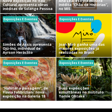
Nova exposição no Itaú
Ana Leal estreia mostra
Cultural apresenta obras
inédita “Chão de Histórias”,
inéditas de Solange Pessoa
no MIS
Exposições E Eventos
Exposições E Eventos
Simões de Assis apresenta
Joan Miró ganha uma das
Ojú-Inú, individual de
maiores exposições já
Ayrson Heráclito
realizadas no Brasil
Exposições E Eventos
Exposições E Eventos
“Habitar a paisagem”, de
Duas exposições
Flavia Fabbriziani: nova
simultâneas no Instituto
exposição na Galeria 18
Tomie Ohtake