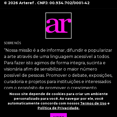
© 2026 Arteref . CNPJ: 00.934.702/0001-42
SOBRE NÓS
“Nossa missão é a de informar, difundir e popularizar
a arte através de uma linguagem acessível a todos.
Para fazer isto agimos de forma integra, sucinta e
visionária afim de sensibilizar o maior número
possível de pessoas. Promover o debate, exposições,
curadoria e projetos para instituições e interessados
com o propósito de promover o crescimento
intelectual da sociedade através da arte.”
Nosso site depende de cookies para criar um ambiente
personalizado para você. Ao navegar por ele, você
SIGA-NOS
automaticamente concorda com nossos
Termos de Uso
e
Política de Privacidade.