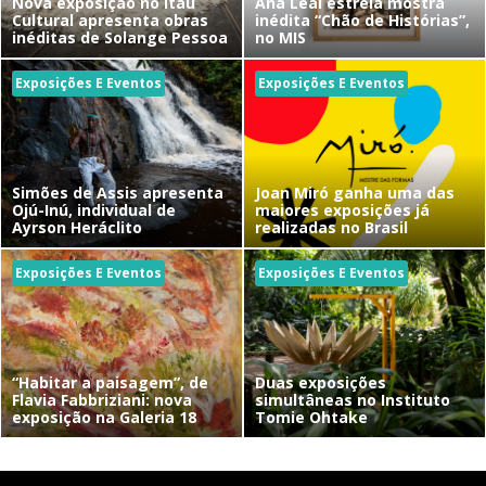
Nova exposição no Itaú
Ana Leal estreia mostra
Cultural apresenta obras
inédita “Chão de Histórias”,
inéditas de Solange Pessoa
no MIS
Exposições E Eventos
Exposições E Eventos
Simões de Assis apresenta
Joan Miró ganha uma das
Ojú-Inú, individual de
maiores exposições já
Ayrson Heráclito
realizadas no Brasil
Exposições E Eventos
Exposições E Eventos
“Habitar a paisagem”, de
Duas exposições
Flavia Fabbriziani: nova
simultâneas no Instituto
exposição na Galeria 18
Tomie Ohtake