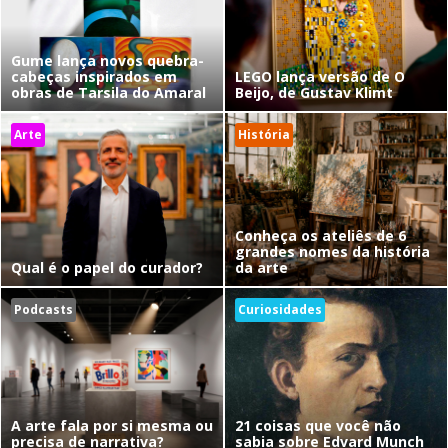
Gume lança novos quebra-
cabeças inspirados em
LEGO lança versão de O
obras de Tarsila do Amaral
Beijo, de Gustav Klimt
Arte
História
Conheça os ateliês de 6
grandes nomes da história
Qual é o papel do curador?
da arte
Podcasts
Curiosidades
A arte fala por si mesma ou
21 coisas que você não
precisa de narrativa?
sabia sobre Edvard Munch