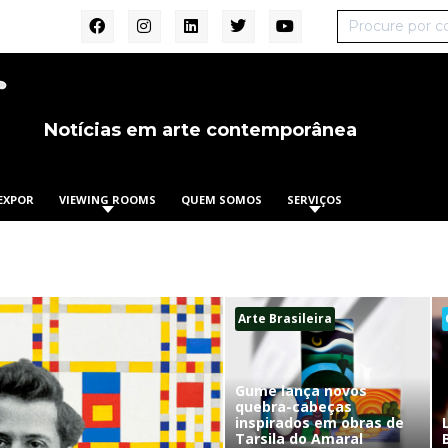
Notícias em arte contemporânea
EXPOR
VIEWING ROOMS
QUEM SOMOS
SERVIÇOS
Arte Brasileira
Gume lança novos
quebra-cabeças
inspirados em obras de
Tarsila do Amaral