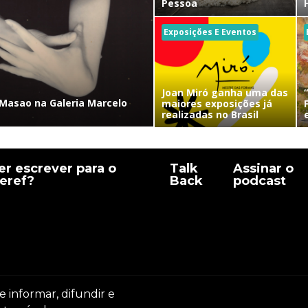
Pessoa
Exposições E Eventos
Joan Miró ganha uma das
Masao na Galeria Marcelo
maiores exposições já
realizadas no Brasil
r escrever para o
Talk
Assinar o
eref?
Back
podcast
e informar, difundir e