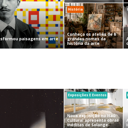
História
Conheça os ateliês de 6
nsformou paisagens em arte
grandes nomes da
história da arte
Exposições E Eventos
Nova exposição no Itaú
Cultural apresenta obras
inéditas de Solange