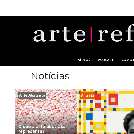
VÍDEOS
PODCAST
COMO 
Notícias
Arte Abstrata
Artists
O que a arte abstrata
representa?