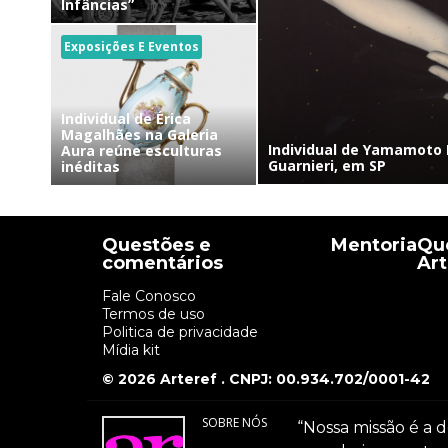
Infâncias”
Exposições E Eventos
Individual de Érica
Magalhães na Galeria
Individual de Yamamoto 
Aura reúne esculturas
Guarnieri, em SP
inéditas
Questões e
Mentoria
Que
comentários
Art
Fale Conosco
Termos de uso
Politica de privacidade
Mídia kit
© 2026 Arteref . CNPJ: 00.934.702/0001-42
SOBRE NÓS
“Nossa missão é a d