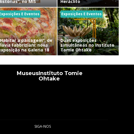
Histórias”, no MIS
Heráclito
Exposições E Eventos
Exposições E Eventos
“Habitar a paisagem”, de
Duas exposições
Flavia Fabbriziani: nova
simultâneas no Instituto
exposição na Galeria 18
Tomie Ohtake
Museus
Instituto Tomie
Ohtake
SIGA-NOS