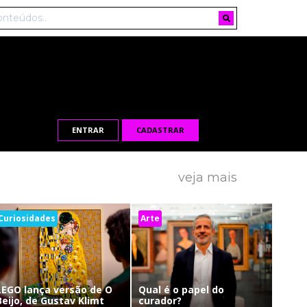
ENTRAR
CADASTRAR
veja mais
Curiosidades
Arte
LEGO lança versão de O
Qual é o papel do
Beijo, de Gustav Klimt
curador?