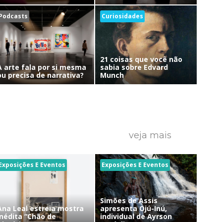
Podcasts
Curiosidades
21 coisas que você não
A arte fala por si mesma
sabia sobre Edvard
ou precisa de narrativa?
Munch
veja mais
Exposições E Eventos
Exposições E Eventos
Simões de Assis
Ana Leal estreia mostra
apresenta Ojú-Inú,
inédita “Chão de
individual de Ayrson