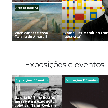
Arte Brasileira
Como Piet Mondrian tra
Você conhece essa
abstrata?
Tarsila do Amaral?
Exposições e eventos
Exposições E Eventos
Exposições E Eventos
Galeria RAIZ, no Recife,
apresenta a exposição
coletiva “Telas Roubam