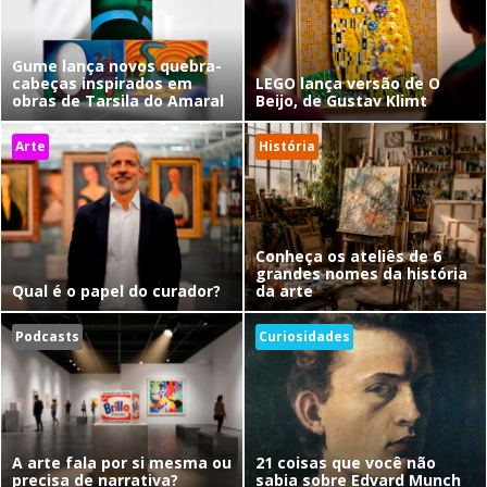
Gume lança novos quebra-
cabeças inspirados em
LEGO lança versão de O
obras de Tarsila do Amaral
Beijo, de Gustav Klimt
Arte
História
Conheça os ateliês de 6
grandes nomes da história
Qual é o papel do curador?
da arte
Podcasts
Curiosidades
A arte fala por si mesma ou
21 coisas que você não
precisa de narrativa?
sabia sobre Edvard Munch