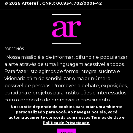
© 2026 Arteref . CNPJ: 00.934.702/0001-42
SOBRE NÓS
“Nossa missão é a de informar, difundir e popularizar
a arte através de uma linguagem acessível a todos.
Para fazer isto agimos de forma integra, sucinta e
visionária afim de sensibilizar o maior número
possível de pessoas. Promover o debate, exposições,
curadoria e projetos para instituições e interessados
com o propósito de promover o crescimento
intelectual da sociedade através da arte.”
Nosso site depende de cookies para criar um ambiente
personalizado para você. Ao navegar por ele, você
SIGA-NOS
automaticamente concorda com nossos
Termos de Uso
e
Política de Privacidade.