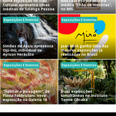
Nova exposição no Itaú
Ana Leal estreia mostra
Cultural apresenta obras
inédita “Chão de Histórias”,
inéditas de Solange Pessoa
no MIS
Exposições E Eventos
Exposições E Eventos
Simões de Assis apresenta
Joan Miró ganha uma das
Ojú-Inú, individual de
maiores exposições já
Ayrson Heráclito
realizadas no Brasil
Exposições E Eventos
Exposições E Eventos
“Habitar a paisagem”, de
Duas exposições
Flavia Fabbriziani: nova
simultâneas no Instituto
exposição na Galeria 18
Tomie Ohtake