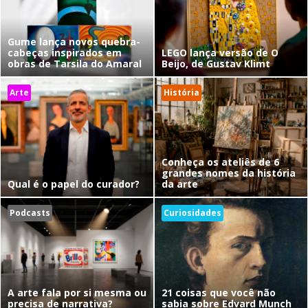
Gume lança novos quebra-
cabeças inspirados em
LEGO lança versão de O
obras de Tarsila do Amaral
Beijo, de Gustav Klimt
Arte
História
Conheça os ateliês de 6
grandes nomes da história
Qual é o papel do curador?
da arte
Podcasts
Curiosidades
A arte fala por si mesma ou
21 coisas que você não
precisa de narrativa?
sabia sobre Edvard Munch