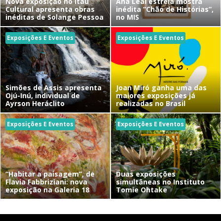
Nova exposição no Itaú
Ana Leal estreia mostra
Cultural apresenta obras
inédita “Chão de Histórias”,
inéditas de Solange Pessoa
no MIS
Exposições E Eventos
Exposições E Eventos
Simões de Assis apresenta
Joan Miró ganha uma das
Ojú-Inú, individual de
maiores exposições já
Ayrson Heráclito
realizadas no Brasil
Exposições E Eventos
Exposições E Eventos
“Habitar a paisagem”, de
Duas exposições
Flavia Fabbriziani: nova
simultâneas no Instituto
exposição na Galeria 18
Tomie Ohtake