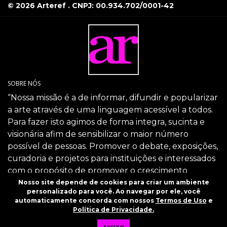
© 2026 Arteref . CNPJ: 00.934.702/0001-42
SOBRE NÓS
“Nossa missão é a de informar, difundir e popularizar
a arte através de uma linguagem acessível a todos.
Para fazer isto agimos de forma integra, sucinta e
visionária afim de sensibilizar o maior número
possível de pessoas. Promover o debate, exposições,
curadoria e projetos para instituições e interessados
com o propósito de promover o crescimento
intelectual da sociedade através da arte.”
Nosso site depende de cookies para criar um ambiente
personalizado para você. Ao navegar por ele, você
SIGA-NOS
automaticamente concorda com nossos
Termos de Uso
e
Política de Privacidade.