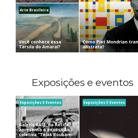
Arte Brasileira
Como Piet Mondrian tra
Você conhece essa
abstrata?
Tarsila do Amaral?
Exposições e eventos
Exposições E Eventos
Exposições E Eventos
Galeria RAIZ, no Recife,
apresenta a exposição
coletiva “Telas Roubam