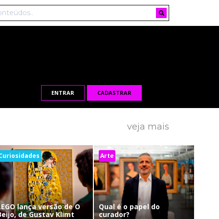
ENTRAR
CADASTRAR
veja mais
Curiosidades
Arte
LEGO lança versão de O
Qual é o papel do
Beijo, de Gustav Klimt
curador?