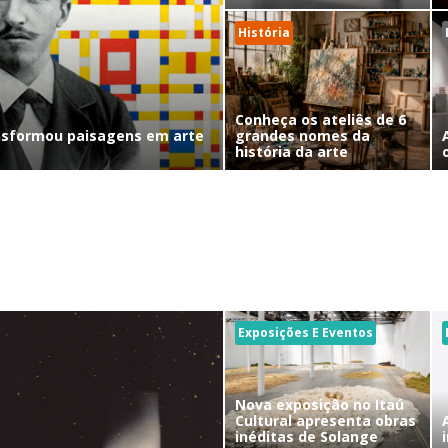
História
Conheça os ateliês de 6
nsformou paisagens em arte
grandes nomes da
história da arte
Exposições E Eventos
Nova exposição no Itaú
Cultural apresenta obras
inéditas de Solange