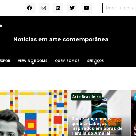
Notícias em arte contemporânea
EXPOR
VIEWING ROOMS
QUEM SOMOS
SERVIÇOS
Arte Brasileira
Gume lança novos
quebra-cabeças
inspirados em obras de
Tarsila do Amaral