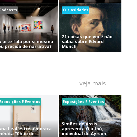
Podcasts
Curiosidades
21 coisas que você não
A arte fala por si mesma
sabia sobre Edvard
ou precisa de narrativa?
Munch
veja mais
Exposições E Eventos
Exposições E Eventos
Simões de Assis
Ana Leal estreia mostra
apresenta Ojú-Inú,
inédita “Chão de
individual de Ayrson