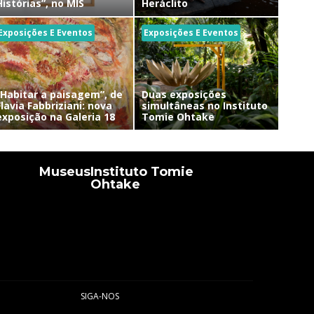
Histórias”, no MIS
Heráclito
Exposições E Eventos
Exposições E Eventos
“Habitar a paisagem”, de
Duas exposições
Flavia Fabbriziani: nova
simultâneas no Instituto
exposição na Galeria 18
Tomie Ohtake
Museus
Instituto Tomie
Ohtake
SIGA-NOS