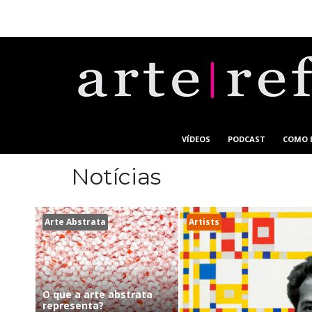
VÍDEOS
PODCAST
COMO 
Notícias
Arte Abstrata
Artists
O que a arte abstrata
representa?