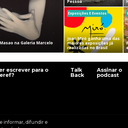
Pessoa
Exposições E Eventos
Joan Miró ganha uma das
Masao na Galeria Marcelo
maiores exposições já
realizadas no Brasil
r escrever para o
Talk
Assinar o
eref?
Back
podcast
e informar, difundir e