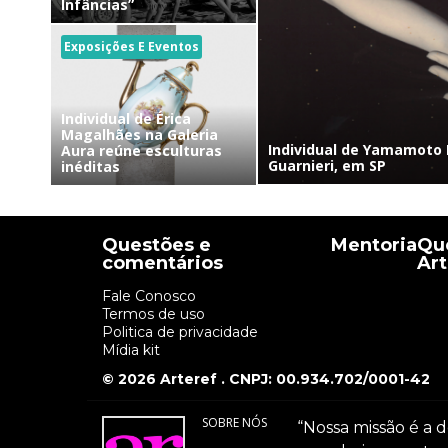
Infâncias”
Exposições E Eventos
Individual de Érica
Magalhães na Galeria
Individual de Yamamoto 
Aura reúne esculturas
Guarnieri, em SP
inéditas
Questões e
Mentoria
Que
comentários
Art
Fale Conosco
Termos de uso
Politica de privacidade
Mídia kit
© 2026 Arteref . CNPJ: 00.934.702/0001-42
SOBRE NÓS
“Nossa missão é a d