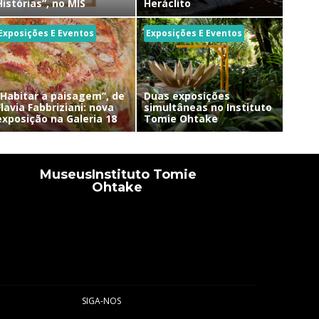
Histórias”, no MIS
Heráclito
Exposições E Eventos
Exposições E Eventos
“Habitar a paisagem”, de
Duas exposições
Flavia Fabbriziani: nova
simultâneas no Instituto
exposição na Galeria 18
Tomie Ohtake
Museus
Instituto Tomie
Ohtake
SIGA-NOS