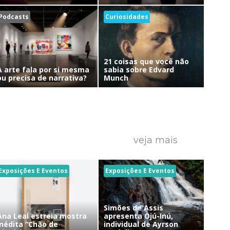
Podcasts
Curiosidades
21 coisas que você não
A arte fala por si mesma
sabia sobre Edvard
ou precisa de narrativa?
Munch
veja mais
Exposições E Eventos
Exposições E Eventos
Simões de Assis
Ana Leal estreia mostra
apresenta Ojú-Inú,
inédita “Chão de
individual de Ayrson