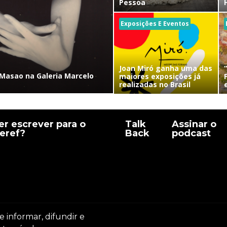
Pessoa
Exposições E Eventos
Joan Miró ganha uma das
Masao na Galeria Marcelo
maiores exposições já
realizadas no Brasil
r escrever para o
Talk
Assinar o
eref?
Back
podcast
e informar, difundir e