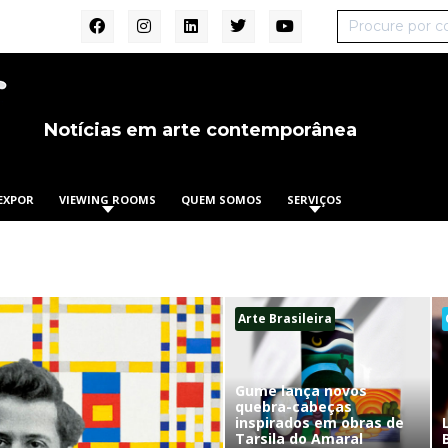
Notícias em arte contemporânea
EXPOR
VIEWING ROOMS
QUEM SOMOS
SERVIÇOS
Arte Brasileira
Gume lança novos
quebra-cabeças
inspirados em obras de
Tarsila do Amaral