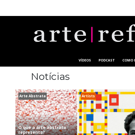
VÍDEOS
PODCAST
COMO 
Notícias
Arte Abstrata
Artists
O que a arte abstrata
representa?