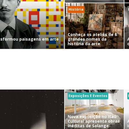
História
Conheça os ateliês de 6
nsformou paisagens em arte
grandes nomes da
história da arte
Exposições E Eventos
Nova exposição no Itaú
Cultural apresenta obras
inéditas de Solange