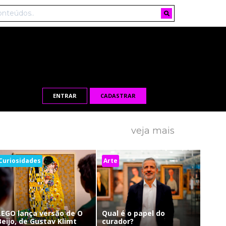
ENTRAR
CADASTRAR
veja mais
Curiosidades
Arte
LEGO lança versão de O
Qual é o papel do
Beijo, de Gustav Klimt
curador?