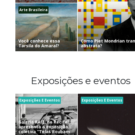
Arte Brasileira
Como Piet Mondrian tra
Você conhece essa
abstrata?
Tarsila do Amaral?
Exposições e eventos
Exposições E Eventos
Exposições E Eventos
Galeria RAIZ, no Recife,
apresenta a exposição
coletiva “Telas Roubam