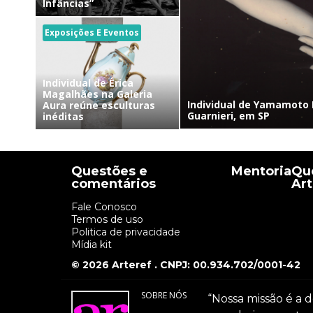
Infâncias”
Exposições E Eventos
Individual de Érica
Magalhães na Galeria
Individual de Yamamoto 
Aura reúne esculturas
Guarnieri, em SP
inéditas
Questões e
Mentoria
Que
comentários
Art
Fale Conosco
Termos de uso
Politica de privacidade
Mídia kit
© 2026 Arteref . CNPJ: 00.934.702/0001-42
SOBRE NÓS
“Nossa missão é a d