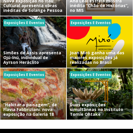
Nova exposição no Itaú
Ana Leal estreia mostra
Cultural apresenta obras
inédita “Chão de Histórias”,
inéditas de Solange Pessoa
no MIS
Exposições E Eventos
Exposições E Eventos
Simões de Assis apresenta
Joan Miró ganha uma das
Ojú-Inú, individual de
maiores exposições já
Ayrson Heráclito
realizadas no Brasil
Exposições E Eventos
Exposições E Eventos
“Habitar a paisagem”, de
Duas exposições
Flavia Fabbriziani: nova
simultâneas no Instituto
exposição na Galeria 18
Tomie Ohtake