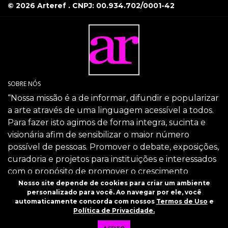
© 2026 Arteref . CNPJ: 00.934.702/0001-42
SOBRE NÓS
“Nossa missão é a de informar, difundir e popularizar
a arte através de uma linguagem acessível a todos.
Para fazer isto agimos de forma integra, sucinta e
visionária afim de sensibilizar o maior número
possível de pessoas. Promover o debate, exposições,
curadoria e projetos para instituições e interessados
com o propósito de promover o crescimento
intelectual da sociedade através da arte.”
Nosso site depende de cookies para criar um ambiente
personalizado para você. Ao navegar por ele, você
SIGA-NOS
automaticamente concorda com nossos
Termos de Uso
e
Política de Privacidade.