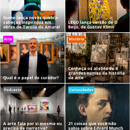
Gume lança novos quebra-
cabeças inspirados em
LEGO lança versão de O
obras de Tarsila do Amaral
Beijo, de Gustav Klimt
Arte
História
Conheça os ateliês de 6
grandes nomes da história
Qual é o papel do curador?
da arte
Podcasts
Curiosidades
A arte fala por si mesma ou
21 coisas que você não
precisa de narrativa?
sabia sobre Edvard Munch