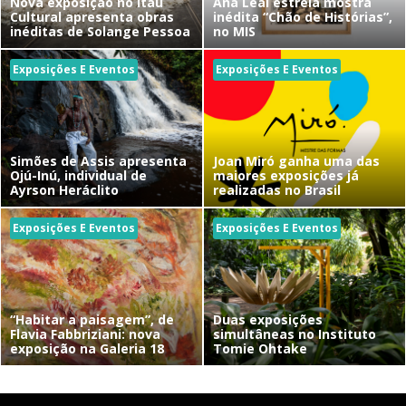
Nova exposição no Itaú
Ana Leal estreia mostra
Cultural apresenta obras
inédita “Chão de Histórias”,
inéditas de Solange Pessoa
no MIS
Exposições E Eventos
Exposições E Eventos
Simões de Assis apresenta
Joan Miró ganha uma das
Ojú-Inú, individual de
maiores exposições já
Ayrson Heráclito
realizadas no Brasil
Exposições E Eventos
Exposições E Eventos
“Habitar a paisagem”, de
Duas exposições
Flavia Fabbriziani: nova
simultâneas no Instituto
exposição na Galeria 18
Tomie Ohtake