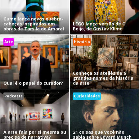
Gume lança novos quebra-
cabeças inspirados em
LEGO lança versão de O
obras de Tarsila do Amaral
Beijo, de Gustav Klimt
Arte
História
Conheça os ateliês de 6
grandes nomes da história
Qual é o papel do curador?
da arte
Podcasts
Curiosidades
A arte fala por si mesma ou
21 coisas que você não
precisa de narrativa?
sabia sobre Edvard Munch