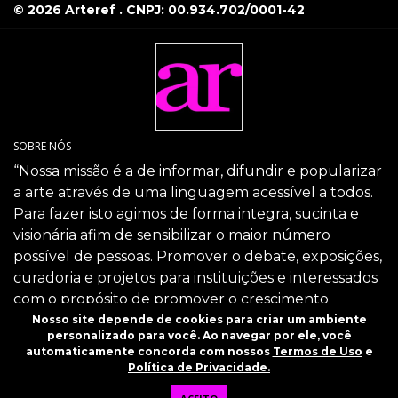
© 2026 Arteref . CNPJ: 00.934.702/0001-42
SOBRE NÓS
“Nossa missão é a de informar, difundir e popularizar
a arte através de uma linguagem acessível a todos.
Para fazer isto agimos de forma integra, sucinta e
visionária afim de sensibilizar o maior número
possível de pessoas. Promover o debate, exposições,
curadoria e projetos para instituições e interessados
com o propósito de promover o crescimento
intelectual da sociedade através da arte.”
Nosso site depende de cookies para criar um ambiente
personalizado para você. Ao navegar por ele, você
SIGA-NOS
automaticamente concorda com nossos
Termos de Uso
e
Política de Privacidade.