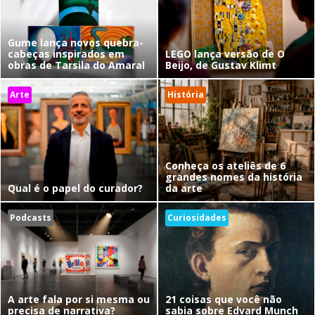
Gume lança novos quebra-
cabeças inspirados em
LEGO lança versão de O
obras de Tarsila do Amaral
Beijo, de Gustav Klimt
Arte
História
Conheça os ateliês de 6
grandes nomes da história
Qual é o papel do curador?
da arte
Podcasts
Curiosidades
A arte fala por si mesma ou
21 coisas que você não
precisa de narrativa?
sabia sobre Edvard Munch