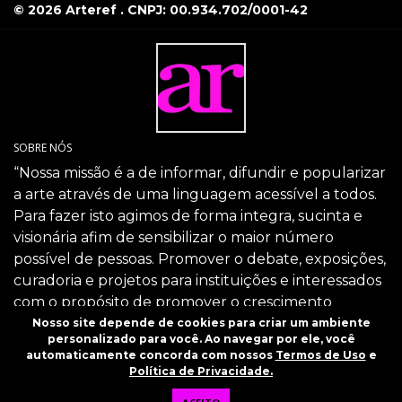
© 2026 Arteref . CNPJ: 00.934.702/0001-42
SOBRE NÓS
“Nossa missão é a de informar, difundir e popularizar
a arte através de uma linguagem acessível a todos.
Para fazer isto agimos de forma integra, sucinta e
visionária afim de sensibilizar o maior número
possível de pessoas. Promover o debate, exposições,
curadoria e projetos para instituições e interessados
com o propósito de promover o crescimento
intelectual da sociedade através da arte.”
Nosso site depende de cookies para criar um ambiente
personalizado para você. Ao navegar por ele, você
SIGA-NOS
automaticamente concorda com nossos
Termos de Uso
e
Política de Privacidade.