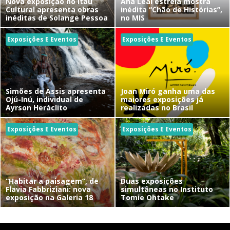
Nova exposição no Itaú
Ana Leal estreia mostra
Cultural apresenta obras
inédita “Chão de Histórias”,
inéditas de Solange Pessoa
no MIS
Exposições E Eventos
Exposições E Eventos
Simões de Assis apresenta
Joan Miró ganha uma das
Ojú-Inú, individual de
maiores exposições já
Ayrson Heráclito
realizadas no Brasil
Exposições E Eventos
Exposições E Eventos
“Habitar a paisagem”, de
Duas exposições
Flavia Fabbriziani: nova
simultâneas no Instituto
exposição na Galeria 18
Tomie Ohtake