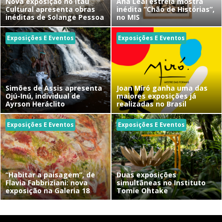
Nova exposição no Itaú
Ana Leal estreia mostra
Cultural apresenta obras
inédita “Chão de Histórias”,
inéditas de Solange Pessoa
no MIS
Exposições E Eventos
Exposições E Eventos
Simões de Assis apresenta
Joan Miró ganha uma das
Ojú-Inú, individual de
maiores exposições já
Ayrson Heráclito
realizadas no Brasil
Exposições E Eventos
Exposições E Eventos
“Habitar a paisagem”, de
Duas exposições
Flavia Fabbriziani: nova
simultâneas no Instituto
exposição na Galeria 18
Tomie Ohtake