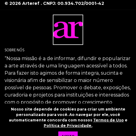
© 2026 Arteref . CNPJ: 00.934.702/0001-42
SOBRE NÓS
“Nossa missão é a de informar, difundir e popularizar
a arte através de uma linguagem acessível a todos.
Para fazer isto agimos de forma integra, sucinta e
visionária afim de sensibilizar o maior número
possível de pessoas. Promover o debate, exposições,
curadoria e projetos para instituições e interessados
com o propósito de promover o crescimento
intelectual da sociedade através da arte.”
Nosso site depende de cookies para criar um ambiente
personalizado para você. Ao navegar por ele, você
SIGA-NOS
automaticamente concorda com nossos
Termos de Uso
e
Política de Privacidade.