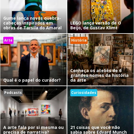
Gume lança novos quebra-
cabeças inspirados em
LEGO lança versão de O
obras de Tarsila do Amaral
Beijo, de Gustav Klimt
Arte
História
Conheça os ateliês de 6
grandes nomes da história
Qual é o papel do curador?
da arte
Podcasts
Curiosidades
A arte fala por si mesma ou
21 coisas que você não
precisa de narrativa?
sabia sobre Edvard Munch