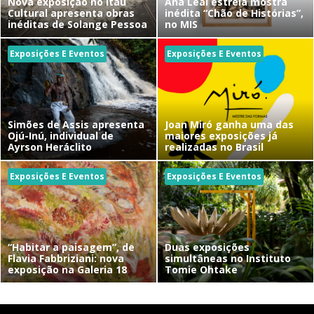
Nova exposição no Itaú
Ana Leal estreia mostra
Cultural apresenta obras
inédita “Chão de Histórias”,
inéditas de Solange Pessoa
no MIS
Exposições E Eventos
Exposições E Eventos
Simões de Assis apresenta
Joan Miró ganha uma das
Ojú-Inú, individual de
maiores exposições já
Ayrson Heráclito
realizadas no Brasil
Exposições E Eventos
Exposições E Eventos
“Habitar a paisagem”, de
Duas exposições
Flavia Fabbriziani: nova
simultâneas no Instituto
exposição na Galeria 18
Tomie Ohtake