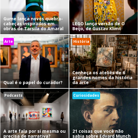
Gume lança novos quebra-
cabeças inspirados em
LEGO lança versão de O
obras de Tarsila do Amaral
Beijo, de Gustav Klimt
Arte
História
Conheça os ateliês de 6
grandes nomes da história
Qual é o papel do curador?
da arte
Podcasts
Curiosidades
A arte fala por si mesma ou
21 coisas que você não
precisa de narrativa?
sabia sobre Edvard Munch