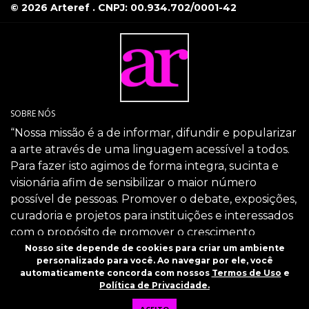
© 2026 Arteref . CNPJ: 00.934.702/0001-42
SOBRE NÓS
“Nossa missão é a de informar, difundir e popularizar
a arte através de uma linguagem acessível a todos.
Para fazer isto agimos de forma integra, sucinta e
visionária afim de sensibilizar o maior número
possível de pessoas. Promover o debate, exposições,
curadoria e projetos para instituições e interessados
com o propósito de promover o crescimento
intelectual da sociedade através da arte.”
Nosso site depende de cookies para criar um ambiente
personalizado para você. Ao navegar por ele, você
SIGA-NOS
automaticamente concorda com nossos
Termos de Uso
e
Política de Privacidade.