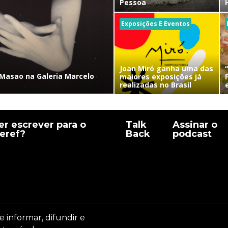
Pessoa
Exposições E Eventos
Joan Miró ganha uma das
Masao na Galeria Marcelo
maiores exposições já
realizadas no Brasil
r escrever para o
Talk
Assinar o
eref?
Back
podcast
e informar, difundir e