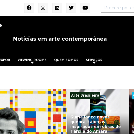
Notícias em arte contemporânea
EXPOR
VIEWING ROOMS
QUEM SOMOS
SERVIÇOS
Arte Brasileira
Gume lança novos
quebra-cabeças
inspirados em obras de
Tarsila do Amaral