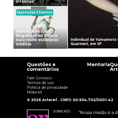
Infâncias”
Exposições E Eventos
Individual de Érica
Magalhães na Galeria
Individual de Yamamoto 
Aura reúne esculturas
Guarnieri, em SP
inéditas
Questões e
Mentoria
Que
comentários
Art
Fale Conosco
Termos de uso
Politica de privacidade
Mídia kit
© 2026 Arteref . CNPJ: 00.934.702/0001-42
SOBRE NÓS
“Nossa missão é a d