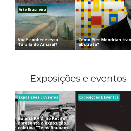
Arte Brasileira
Como Piet Mondrian tra
Você conhece essa
abstrata?
Tarsila do Amaral?
Exposições e eventos
Exposições E Eventos
Exposições E Eventos
Galeria RAIZ, no Recife,
apresenta a exposição
coletiva “Telas Roubam