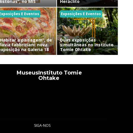
Histórias”, no MIS
Heráclito
Exposições E Eventos
Exposições E Eventos
“Habitar a paisagem”, de
Duas exposições
Flavia Fabbriziani: nova
simultâneas no Instituto
exposição na Galeria 18
Tomie Ohtake
Museus
Instituto Tomie
Ohtake
SIGA-NOS