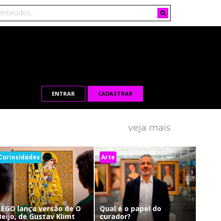
ENTRAR
CADASTRAR
veja mais
Curiosidades
Arte
LEGO lança versão de O
Qual é o papel do
Beijo, de Gustav Klimt
curador?