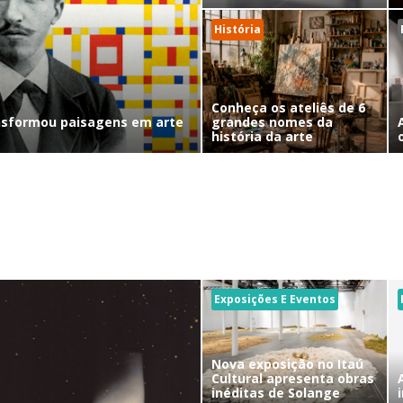
História
Conheça os ateliês de 6
nsformou paisagens em arte
grandes nomes da
história da arte
Exposições E Eventos
Nova exposição no Itaú
Cultural apresenta obras
inéditas de Solange