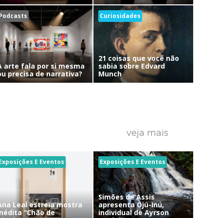
Podcasts
Curiosidades
21 coisas que você não
A arte fala por si mesma
sabia sobre Edvard
ou precisa de narrativa?
Munch
veja mais
Exposições E Eventos
Exposições E Eventos
Simões de Assis
Ana Leal estreia mostra
apresenta Ojú-Inú,
inédita “Chão de
individual de Ayrson