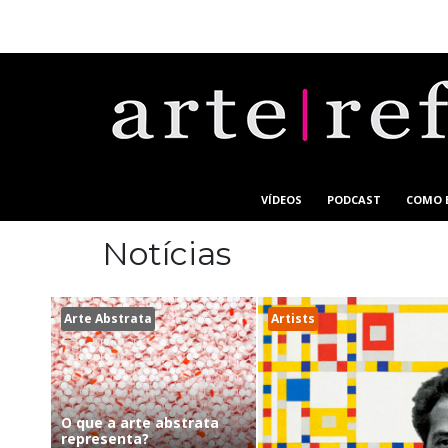
VÍDEOS
PODCAST
COMO 
Notícias
Arte Abstrata
Artists
O que a arte abstrata
representa?