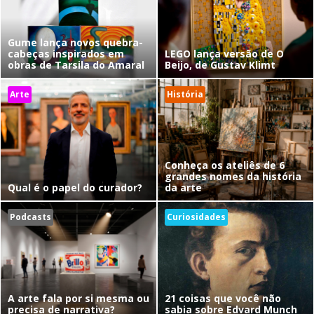
Gume lança novos quebra-
cabeças inspirados em
LEGO lança versão de O
obras de Tarsila do Amaral
Beijo, de Gustav Klimt
Arte
História
Conheça os ateliês de 6
grandes nomes da história
Qual é o papel do curador?
da arte
Podcasts
Curiosidades
A arte fala por si mesma ou
21 coisas que você não
precisa de narrativa?
sabia sobre Edvard Munch