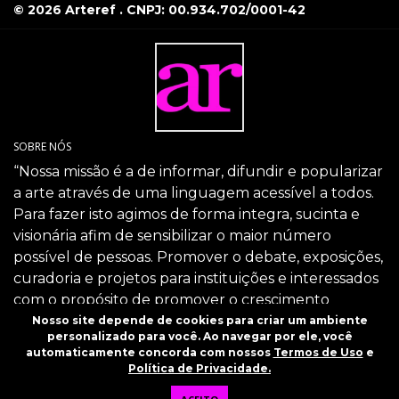
© 2026 Arteref . CNPJ: 00.934.702/0001-42
SOBRE NÓS
“Nossa missão é a de informar, difundir e popularizar
a arte através de uma linguagem acessível a todos.
Para fazer isto agimos de forma integra, sucinta e
visionária afim de sensibilizar o maior número
possível de pessoas. Promover o debate, exposições,
curadoria e projetos para instituições e interessados
com o propósito de promover o crescimento
intelectual da sociedade através da arte.”
Nosso site depende de cookies para criar um ambiente
personalizado para você. Ao navegar por ele, você
SIGA-NOS
automaticamente concorda com nossos
Termos de Uso
e
Política de Privacidade.