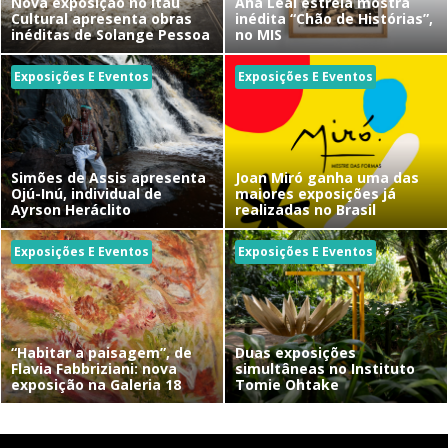
Nova exposição no Itaú
Ana Leal estreia mostra
Cultural apresenta obras
inédita “Chão de Histórias”,
inéditas de Solange Pessoa
no MIS
Exposições E Eventos
Exposições E Eventos
Simões de Assis apresenta
Joan Miró ganha uma das
Ojú-Inú, individual de
maiores exposições já
Ayrson Heráclito
realizadas no Brasil
Exposições E Eventos
Exposições E Eventos
“Habitar a paisagem”, de
Duas exposições
Flavia Fabbriziani: nova
simultâneas no Instituto
exposição na Galeria 18
Tomie Ohtake