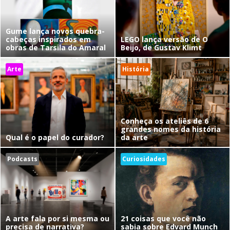
Gume lança novos quebra-
cabeças inspirados em
LEGO lança versão de O
obras de Tarsila do Amaral
Beijo, de Gustav Klimt
Arte
História
Conheça os ateliês de 6
grandes nomes da história
Qual é o papel do curador?
da arte
Podcasts
Curiosidades
A arte fala por si mesma ou
21 coisas que você não
precisa de narrativa?
sabia sobre Edvard Munch