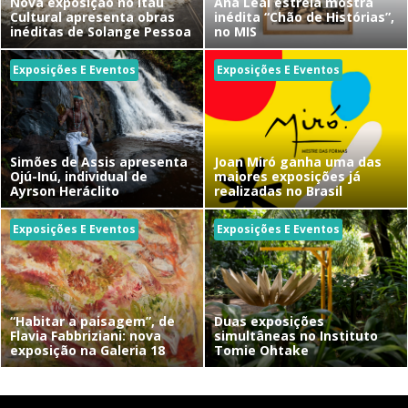
Nova exposição no Itaú
Ana Leal estreia mostra
Cultural apresenta obras
inédita “Chão de Histórias”,
inéditas de Solange Pessoa
no MIS
Exposições E Eventos
Exposições E Eventos
Simões de Assis apresenta
Joan Miró ganha uma das
Ojú-Inú, individual de
maiores exposições já
Ayrson Heráclito
realizadas no Brasil
Exposições E Eventos
Exposições E Eventos
“Habitar a paisagem”, de
Duas exposições
Flavia Fabbriziani: nova
simultâneas no Instituto
exposição na Galeria 18
Tomie Ohtake