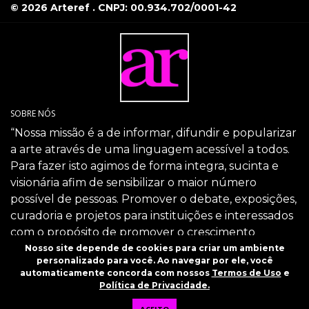
© 2026 Arteref . CNPJ: 00.934.702/0001-42
SOBRE NÓS
“Nossa missão é a de informar, difundir e popularizar
a arte através de uma linguagem acessível a todos.
Para fazer isto agimos de forma integra, sucinta e
visionária afim de sensibilizar o maior número
possível de pessoas. Promover o debate, exposições,
curadoria e projetos para instituições e interessados
com o propósito de promover o crescimento
intelectual da sociedade através da arte.”
Nosso site depende de cookies para criar um ambiente
personalizado para você. Ao navegar por ele, você
SIGA-NOS
automaticamente concorda com nossos
Termos de Uso
e
Política de Privacidade.