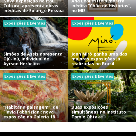
Nova exposição no Itaú
Ana Leal estreia mostra
Cultural apresenta obras
inédita “Chão de Histórias”,
inéditas de Solange Pessoa
no MIS
Exposições E Eventos
Exposições E Eventos
Simões de Assis apresenta
Joan Miró ganha uma das
Ojú-Inú, individual de
maiores exposições já
Ayrson Heráclito
realizadas no Brasil
Exposições E Eventos
Exposições E Eventos
“Habitar a paisagem”, de
Duas exposições
Flavia Fabbriziani: nova
simultâneas no Instituto
exposição na Galeria 18
Tomie Ohtake