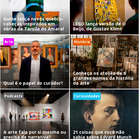
Gume lança novos quebra-
cabeças inspirados em
LEGO lança versão de O
obras de Tarsila do Amaral
Beijo, de Gustav Klimt
Arte
História
Conheça os ateliês de 6
grandes nomes da história
Qual é o papel do curador?
da arte
Podcasts
Curiosidades
A arte fala por si mesma ou
21 coisas que você não
precisa de narrativa?
sabia sobre Edvard Munch