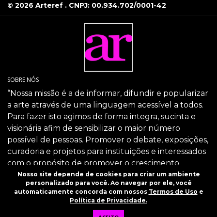
© 2026 Arteref . CNPJ: 00.934.702/0001-42
SOBRE NÓS
“Nossa missão é a de informar, difundir e popularizar
a arte através de uma linguagem acessível a todos.
Para fazer isto agimos de forma integra, sucinta e
visionária afim de sensibilizar o maior número
possível de pessoas. Promover o debate, exposições,
curadoria e projetos para instituições e interessados
com o propósito de promover o crescimento
intelectual da sociedade através da arte.”
Nosso site depende de cookies para criar um ambiente
personalizado para você. Ao navegar por ele, você
SIGA-NOS
automaticamente concorda com nossos
Termos de Uso
e
Política de Privacidade.