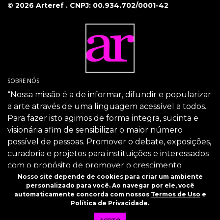
© 2026 Arteref . CNPJ: 00.934.702/0001-42
SOBRE NÓS
“Nossa missão é a de informar, difundir e popularizar
a arte através de uma linguagem acessível a todos.
Para fazer isto agimos de forma integra, sucinta e
visionária afim de sensibilizar o maior número
possível de pessoas. Promover o debate, exposições,
curadoria e projetos para instituições e interessados
com o propósito de promover o crescimento
intelectual da sociedade através da arte.”
Nosso site depende de cookies para criar um ambiente
personalizado para você. Ao navegar por ele, você
SIGA-NOS
automaticamente concorda com nossos
Termos de Uso
e
Política de Privacidade.