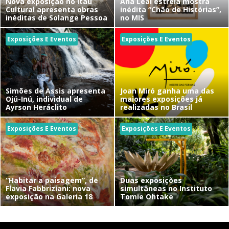
Nova exposição no Itaú
Ana Leal estreia mostra
Cultural apresenta obras
inédita “Chão de Histórias”,
inéditas de Solange Pessoa
no MIS
Exposições E Eventos
Exposições E Eventos
Simões de Assis apresenta
Joan Miró ganha uma das
Ojú-Inú, individual de
maiores exposições já
Ayrson Heráclito
realizadas no Brasil
Exposições E Eventos
Exposições E Eventos
“Habitar a paisagem”, de
Duas exposições
Flavia Fabbriziani: nova
simultâneas no Instituto
exposição na Galeria 18
Tomie Ohtake