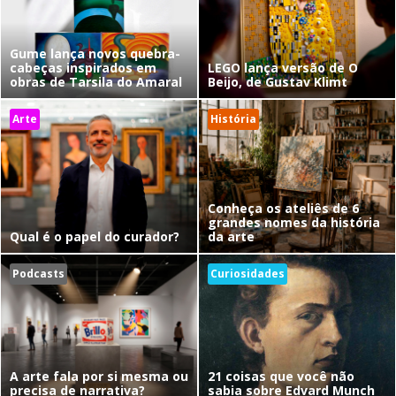
Gume lança novos quebra-
cabeças inspirados em
LEGO lança versão de O
obras de Tarsila do Amaral
Beijo, de Gustav Klimt
Arte
História
Conheça os ateliês de 6
grandes nomes da história
Qual é o papel do curador?
da arte
Podcasts
Curiosidades
A arte fala por si mesma ou
21 coisas que você não
precisa de narrativa?
sabia sobre Edvard Munch