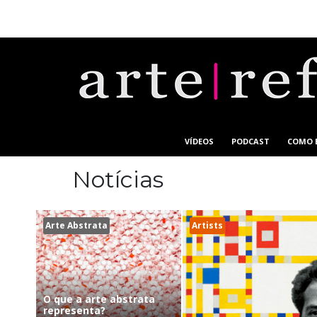
VÍDEOS
PODCAST
COMO 
Notícias
Arte Abstrata
Artists
O que a arte abstrata
representa?