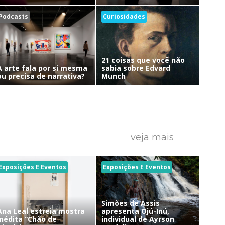
Podcasts
Curiosidades
21 coisas que você não
A arte fala por si mesma
sabia sobre Edvard
ou precisa de narrativa?
Munch
veja mais
Exposições E Eventos
Exposições E Eventos
Simões de Assis
Ana Leal estreia mostra
apresenta Ojú-Inú,
inédita “Chão de
individual de Ayrson