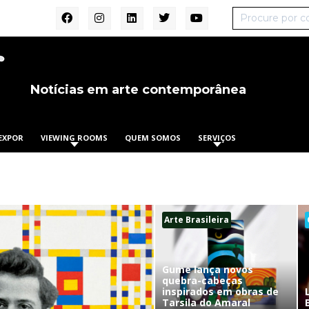
Notícias em arte contemporânea
EXPOR
VIEWING ROOMS
QUEM SOMOS
SERVIÇOS
Arte Brasileira
Gume lança novos
quebra-cabeças
inspirados em obras de
Tarsila do Amaral