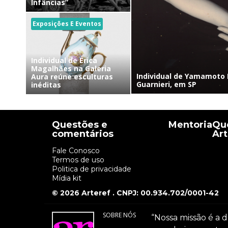
Infâncias”
Exposições E Eventos
Individual de Érica
Magalhães na Galeria
Individual de Yamamoto 
Aura reúne esculturas
Guarnieri, em SP
inéditas
Questões e
Mentoria
Que
comentários
Art
Fale Conosco
Termos de uso
Politica de privacidade
Mídia kit
© 2026 Arteref . CNPJ: 00.934.702/0001-42
SOBRE NÓS
“Nossa missão é a d