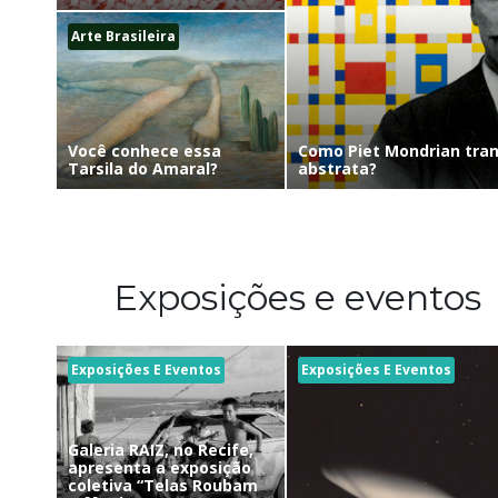
Arte Brasileira
Como Piet Mondrian tra
Você conhece essa
abstrata?
Tarsila do Amaral?
Exposições e eventos
Exposições E Eventos
Exposições E Eventos
Galeria RAIZ, no Recife,
apresenta a exposição
coletiva “Telas Roubam