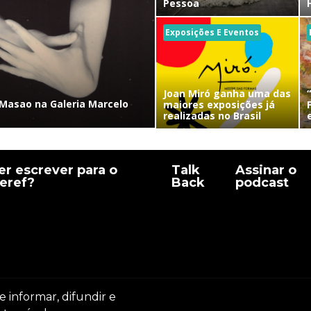
Pessoa
Exposições E Eventos
Joan Miró ganha uma das
Masao na Galeria Marcelo
maiores exposições já
realizadas no Brasil
r escrever para o
Talk
Assinar o
eref?
Back
podcast
e informar, difundir e