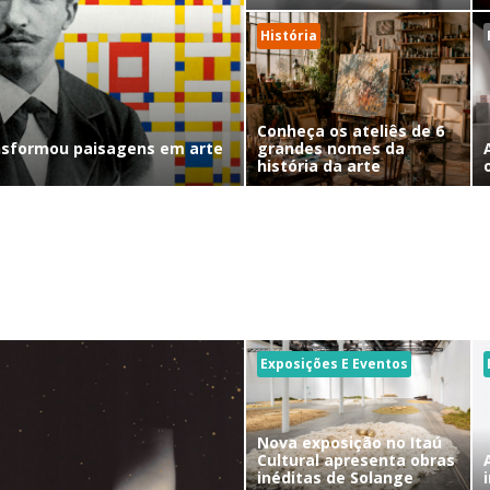
História
Conheça os ateliês de 6
nsformou paisagens em arte
grandes nomes da
história da arte
Exposições E Eventos
Nova exposição no Itaú
Cultural apresenta obras
inéditas de Solange