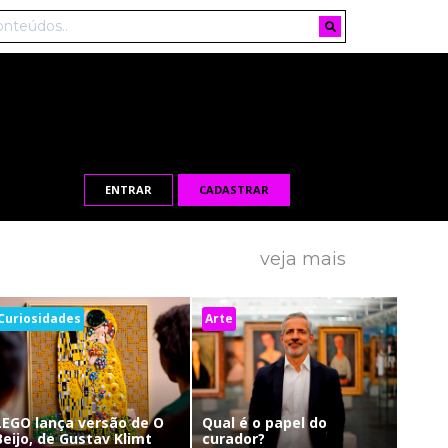
ENTRAR
CADASTRAR
veja mais
Curiosidades
Arte
LEGO lança versão de O
Qual é o papel do
Beijo, de Gustav Klimt
curador?