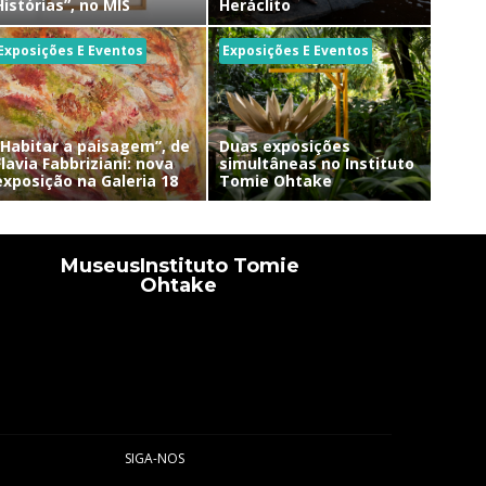
Histórias”, no MIS
Heráclito
Exposições E Eventos
Exposições E Eventos
“Habitar a paisagem”, de
Duas exposições
Flavia Fabbriziani: nova
simultâneas no Instituto
exposição na Galeria 18
Tomie Ohtake
Museus
Instituto Tomie
Ohtake
SIGA-NOS