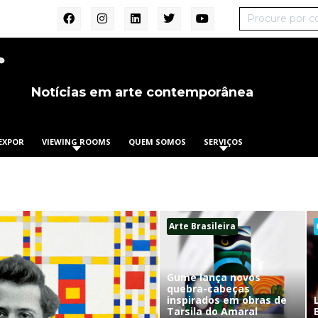
Notícias em arte contemporânea
EXPOR
VIEWING ROOMS
QUEM SOMOS
SERVIÇOS
Arte Brasileira
Gume lança novos
quebra-cabeças
inspirados em obras de
Tarsila do Amaral