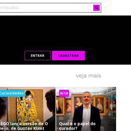
ENTRAR
CADASTRAR
veja mais
Curiosidades
Arte
LEGO lança versão de O
Qual é o papel do
Beijo, de Gustav Klimt
curador?