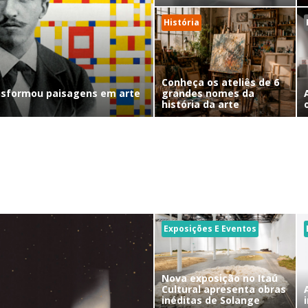
História
Conheça os ateliês de 6
nsformou paisagens em arte
grandes nomes da
história da arte
Exposições E Eventos
Nova exposição no Itaú
Cultural apresenta obras
inéditas de Solange