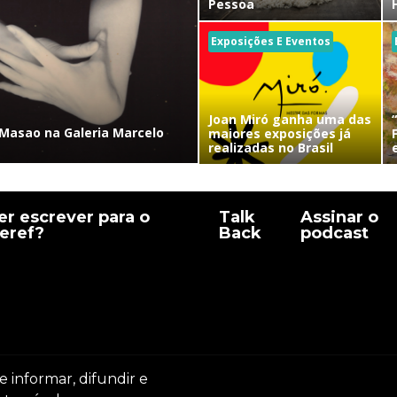
Pessoa
Exposições E Eventos
Joan Miró ganha uma das
Masao na Galeria Marcelo
maiores exposições já
realizadas no Brasil
r escrever para o
Talk
Assinar o
eref?
Back
podcast
e informar, difundir e