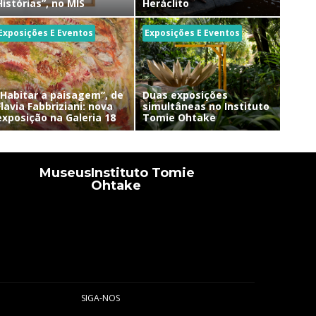
Histórias”, no MIS
Heráclito
Exposições E Eventos
Exposições E Eventos
“Habitar a paisagem”, de
Duas exposições
Flavia Fabbriziani: nova
simultâneas no Instituto
exposição na Galeria 18
Tomie Ohtake
Museus
Instituto Tomie
Ohtake
SIGA-NOS