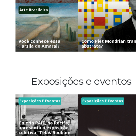
Arte Brasileira
Como Piet Mondrian tra
Você conhece essa
abstrata?
Tarsila do Amaral?
Exposições e eventos
Exposições E Eventos
Exposições E Eventos
Galeria RAIZ, no Recife,
apresenta a exposição
coletiva “Telas Roubam