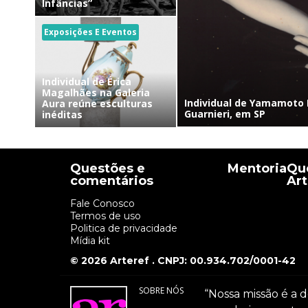
Infâncias”
Exposições E Eventos
Individual de Érica
Magalhães na Galeria
Individual de Yamamoto 
Aura reúne esculturas
Guarnieri, em SP
inéditas
Questões e
Mentoria
Que
comentários
Art
Fale Conosco
Termos de uso
Politica de privacidade
Mídia kit
© 2026 Arteref . CNPJ: 00.934.702/0001-42
SOBRE NÓS
“Nossa missão é a d