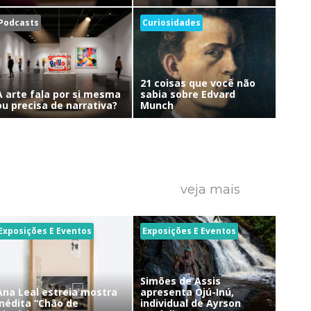
Podcasts
Curiosidades
21 coisas que você não
A arte fala por si mesma
sabia sobre Edvard
ou precisa de narrativa?
Munch
veja mais
Exposições E Eventos
Exposições E Eventos
Simões de Assis
Ana Leal estreia mostra
apresenta Ojú-Inú,
inédita “Chão de
individual de Ayrson