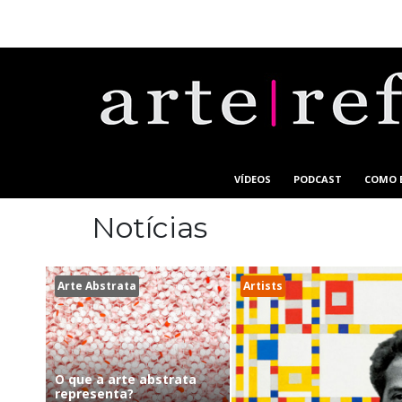
VÍDEOS
PODCAST
COMO 
Notícias
Arte Abstrata
Artists
O que a arte abstrata
representa?