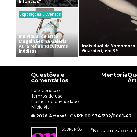
Infâncias”
Exposições E Eventos
Individual de Érica
Magalhães na Galeria
Individual de Yamamoto 
Aura reúne esculturas
Guarnieri, em SP
inéditas
Questões e
Mentoria
Que
comentários
Art
Fale Conosco
Termos de uso
Politica de privacidade
Mídia kit
© 2026 Arteref . CNPJ: 00.934.702/0001-42
SOBRE NÓS
“Nossa missão é a d