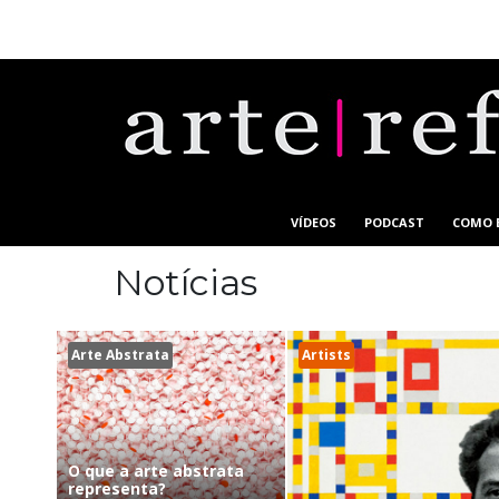
VÍDEOS
PODCAST
COMO 
Notícias
Arte Abstrata
Artists
O que a arte abstrata
representa?