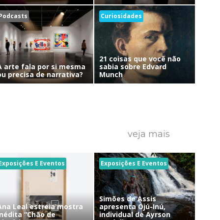
Podcasts
Curiosidades
21 coisas que você não
A arte fala por si mesma
sabia sobre Edvard
ou precisa de narrativa?
Munch
veja mais
Exposições E Eventos
Exposições E Eventos
Simões de Assis
Ana Leal estreia mostra
apresenta Ojú-Inú,
inédita “Chão de
individual de Ayrson