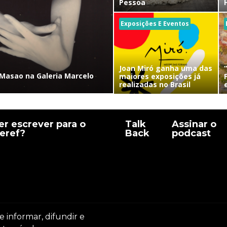
Pessoa
Exposições E Eventos
Joan Miró ganha uma das
Masao na Galeria Marcelo
maiores exposições já
realizadas no Brasil
r escrever para o
Talk
Assinar o
eref?
Back
podcast
e informar, difundir e