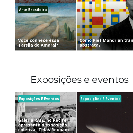
Arte Brasileira
Como Piet Mondrian tra
Você conhece essa
abstrata?
Tarsila do Amaral?
Exposições e eventos
Exposições E Eventos
Exposições E Eventos
Galeria RAIZ, no Recife,
apresenta a exposição
coletiva “Telas Roubam