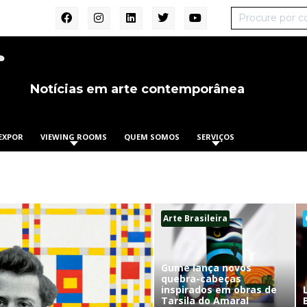
Notícias em arte contemporânea
EXPOR
VIEWING ROOMS
QUEM SOMOS
SERVIÇOS
Arte Brasileira
Gume lança novos
quebra-cabeças
inspirados em obras de
Tarsila do Amaral