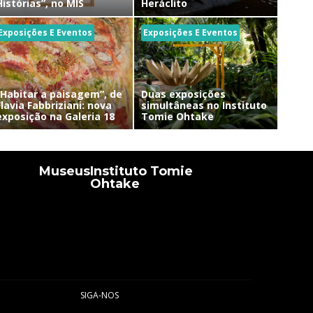
Histórias”, no MIS
Heráclito
Exposições E Eventos
Exposições E Eventos
“Habitar a paisagem”, de
Duas exposições
Flavia Fabbriziani: nova
simultâneas no Instituto
exposição na Galeria 18
Tomie Ohtake
Museus
Instituto Tomie
Ohtake
SIGA-NOS