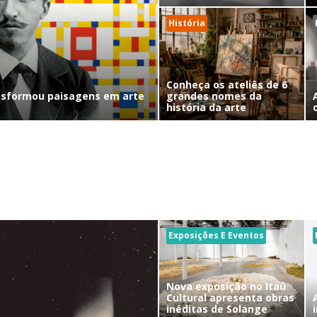
História
Conheça os ateliês de 6
nsformou paisagens em arte
grandes nomes da
história da arte
Exposições E Eventos
Nova exposição no Itaú
Cultural apresenta obras
inéditas de Solange