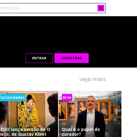
ENTRAR
CADASTRAR
veja mais
Curiosidades
Arte
LEGO lança versão de O
Qual é o papel do
Beijo, de Gustav Klimt
curador?