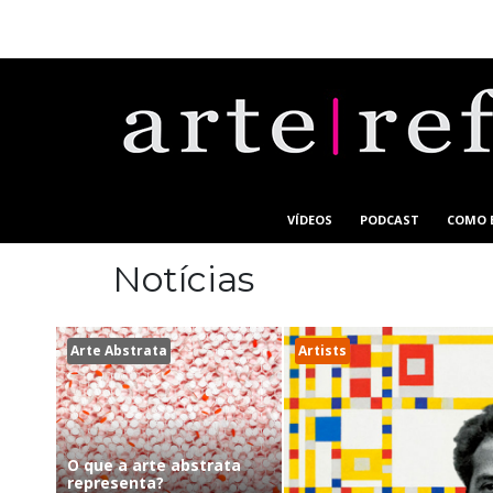
VÍDEOS
PODCAST
COMO 
Notícias
Arte Abstrata
Artists
O que a arte abstrata
representa?