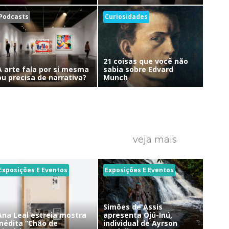
Podcasts
Curiosidades
21 coisas que você não
A arte fala por si mesma
sabia sobre Edvard
ou precisa de narrativa?
Munch
veja mais
Exposições E Eventos
Exposições E Eventos
Simões de Assis
Ana Leal estreia mostra
apresenta Ojú-Inú,
inédita “Chão de
individual de Ayrson