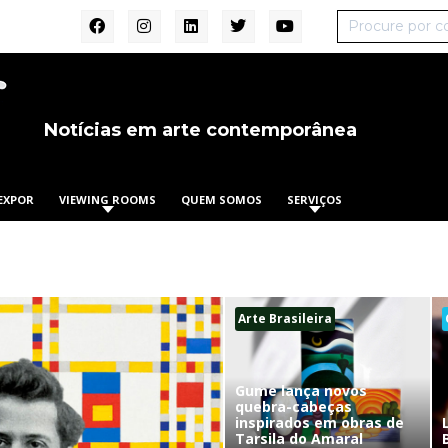
Notícias em arte contemporânea
EXPOR
VIEWING ROOMS
QUEM SOMOS
SERVIÇOS
Arte Brasileira
Gume lança novos
quebra-cabeças
inspirados em obras de
Tarsila do Amaral