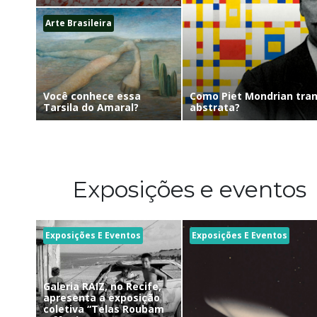
Arte Brasileira
Como Piet Mondrian tra
Você conhece essa
abstrata?
Tarsila do Amaral?
Exposições e eventos
Exposições E Eventos
Exposições E Eventos
Galeria RAIZ, no Recife,
apresenta a exposição
coletiva “Telas Roubam