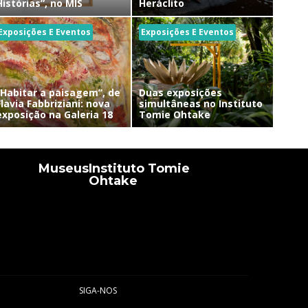
Histórias”, no MIS
Heráclito
Exposições E Eventos
Exposições E Eventos
“Habitar a paisagem”, de
Duas exposições
Flavia Fabbriziani: nova
simultâneas no Instituto
exposição na Galeria 18
Tomie Ohtake
Museus
Instituto Tomie
Ohtake
SIGA-NOS