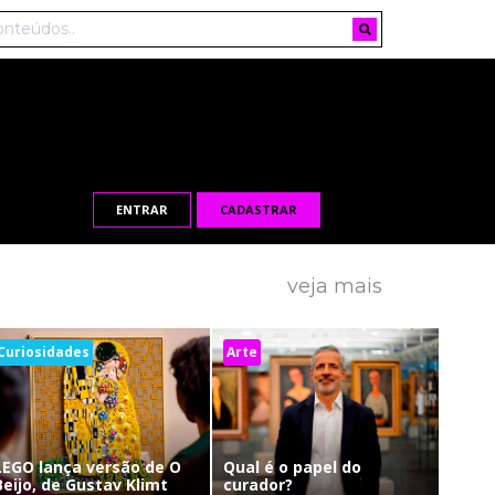
ENTRAR
CADASTRAR
veja mais
Curiosidades
Arte
LEGO lança versão de O
Qual é o papel do
Beijo, de Gustav Klimt
curador?