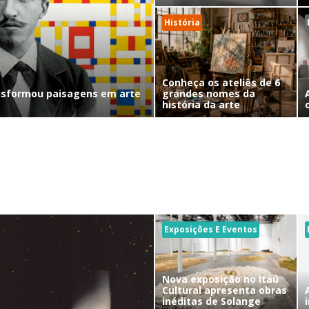
História
Conheça os ateliês de 6
nsformou paisagens em arte
grandes nomes da
história da arte
Exposições E Eventos
Nova exposição no Itaú
Cultural apresenta obras
inéditas de Solange