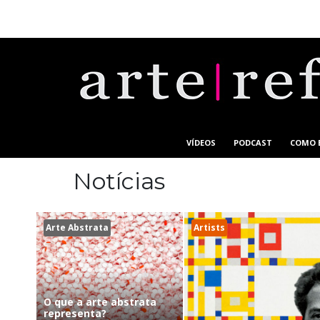
VÍDEOS
PODCAST
COMO 
Notícias
Arte Abstrata
Artists
O que a arte abstrata
representa?