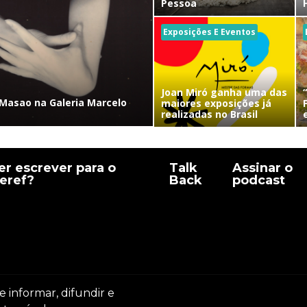
Pessoa
Exposições E Eventos
Joan Miró ganha uma das
Masao na Galeria Marcelo
maiores exposições já
realizadas no Brasil
r escrever para o
Talk
Assinar o
eref?
Back
podcast
e informar, difundir e