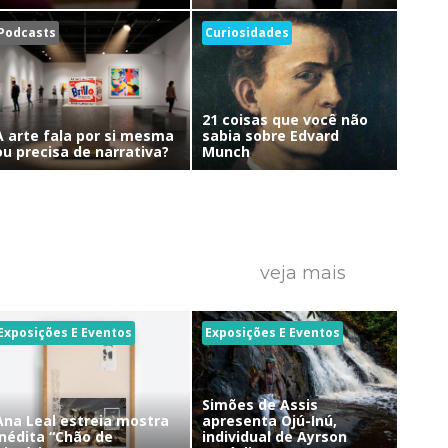
Podcasts
Curiosidades
21 coisas que você não
A arte fala por si mesma
sabia sobre Edvard
ou precisa de narrativa?
Munch
veja mais
Exposições E Eventos
Exposições E Eventos
Simões de Assis
Ana Leal estreia mostra
apresenta Ojú-Inú,
inédita “Chão de
individual de Ayrson