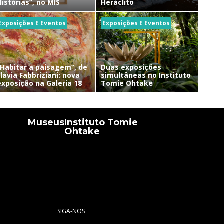
Histórias”, no MIS
Heráclito
Exposições E Eventos
Exposições E Eventos
“Habitar a paisagem”, de
Duas exposições
Flavia Fabbriziani: nova
simultâneas no Instituto
exposição na Galeria 18
Tomie Ohtake
Museus
Instituto Tomie
Ohtake
SIGA-NOS