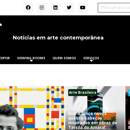
Notícias em arte contemporânea
EXPOR
VIEWING ROOMS
QUEM SOMOS
SERVIÇOS
Arte Brasileira
Gume lança novos
quebra-cabeças
inspirados em obras de
Tarsila do Amaral