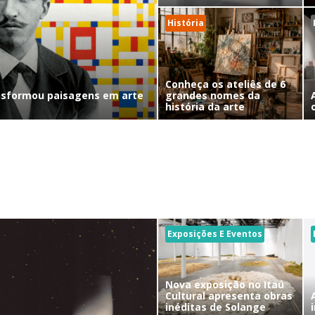
História
Conheça os ateliês de 6
nsformou paisagens em arte
grandes nomes da
história da arte
Exposições E Eventos
Nova exposição no Itaú
Cultural apresenta obras
inéditas de Solange