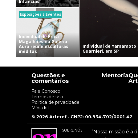
Infâncias”
Exposições E Eventos
Individual de Érica
Magalhães na Galeria
Individual de Yamamoto 
Aura reúne esculturas
Guarnieri, em SP
inéditas
Questões e
Mentoria
Que
comentários
Art
Fale Conosco
Termos de uso
Politica de privacidade
Mídia kit
© 2026 Arteref . CNPJ: 00.934.702/0001-42
SOBRE NÓS
“Nossa missão é a d