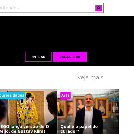
ENTRAR
CADASTRAR
veja mais
Curiosidades
Arte
LEGO lança versão de O
Qual é o papel do
Beijo, de Gustav Klimt
curador?