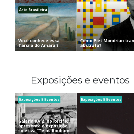
Arte Brasileira
Como Piet Mondrian tra
Você conhece essa
abstrata?
Tarsila do Amaral?
Exposições e eventos
Exposições E Eventos
Exposições E Eventos
Galeria RAIZ, no Recife,
apresenta a exposição
coletiva “Telas Roubam