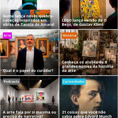
Gume lança novos quebra-
cabeças inspirados em
LEGO lança versão de O
obras de Tarsila do Amaral
Beijo, de Gustav Klimt
Arte
História
Conheça os ateliês de 6
grandes nomes da história
Qual é o papel do curador?
da arte
Podcasts
Curiosidades
A arte fala por si mesma ou
21 coisas que você não
precisa de narrativa?
sabia sobre Edvard Munch