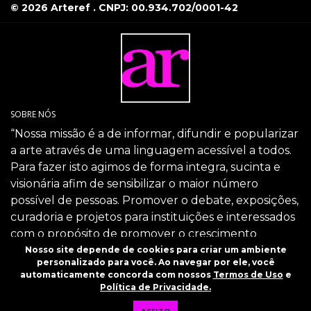
© 2026 Arteref . CNPJ: 00.934.702/0001-42
SOBRE NÓS
“Nossa missão é a de informar, difundir e popularizar
a arte através de uma linguagem acessível a todos.
Para fazer isto agimos de forma integra, sucinta e
visionária afim de sensibilizar o maior número
possível de pessoas. Promover o debate, exposições,
curadoria e projetos para instituições e interessados
com o propósito de promover o crescimento
intelectual da sociedade através da arte.”
Nosso site depende de cookies para criar um ambiente
personalizado para você. Ao navegar por ele, você
SIGA-NOS
automaticamente concorda com nossos
Termos de Uso
e
Política de Privacidade.