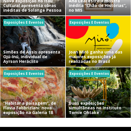
Nova exposição no Itaú
Ana Leal estreia mostra
Cultural apresenta obras
inédita “Chão de Histórias”,
inéditas de Solange Pessoa
no MIS
Exposições E Eventos
Exposições E Eventos
Simões de Assis apresenta
Joan Miró ganha uma das
Ojú-Inú, individual de
maiores exposições já
Ayrson Heráclito
realizadas no Brasil
Exposições E Eventos
Exposições E Eventos
“Habitar a paisagem”, de
Duas exposições
Flavia Fabbriziani: nova
simultâneas no Instituto
exposição na Galeria 18
Tomie Ohtake