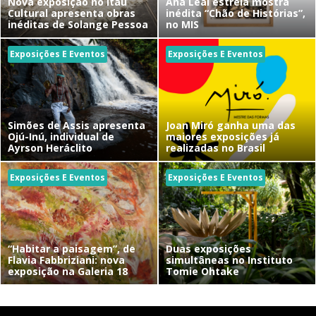
Nova exposição no Itaú
Ana Leal estreia mostra
Cultural apresenta obras
inédita “Chão de Histórias”,
inéditas de Solange Pessoa
no MIS
Exposições E Eventos
Exposições E Eventos
Simões de Assis apresenta
Joan Miró ganha uma das
Ojú-Inú, individual de
maiores exposições já
Ayrson Heráclito
realizadas no Brasil
Exposições E Eventos
Exposições E Eventos
“Habitar a paisagem”, de
Duas exposições
Flavia Fabbriziani: nova
simultâneas no Instituto
exposição na Galeria 18
Tomie Ohtake