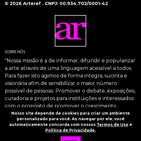
© 2026 Arteref . CNPJ: 00.934.702/0001-42
SOBRE NÓS
“Nossa missão é a de informar, difundir e popularizar
a arte através de uma linguagem acessível a todos.
Para fazer isto agimos de forma integra, sucinta e
visionária afim de sensibilizar o maior número
possível de pessoas. Promover o debate, exposições,
curadoria e projetos para instituições e interessados
com o propósito de promover o crescimento
intelectual da sociedade através da arte.”
Nosso site depende de cookies para criar um ambiente
personalizado para você. Ao navegar por ele, você
SIGA-NOS
automaticamente concorda com nossos
Termos de Uso
e
Política de Privacidade.