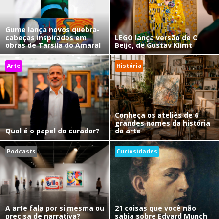
Gume lança novos quebra-
cabeças inspirados em
LEGO lança versão de O
obras de Tarsila do Amaral
Beijo, de Gustav Klimt
Arte
História
Conheça os ateliês de 6
grandes nomes da história
Qual é o papel do curador?
da arte
Podcasts
Curiosidades
A arte fala por si mesma ou
21 coisas que você não
precisa de narrativa?
sabia sobre Edvard Munch