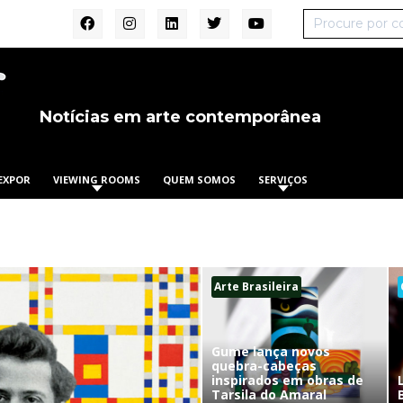
Notícias em arte contemporânea
EXPOR
VIEWING ROOMS
QUEM SOMOS
SERVIÇOS
Arte Brasileira
Gume lança novos
quebra-cabeças
inspirados em obras de
Tarsila do Amaral