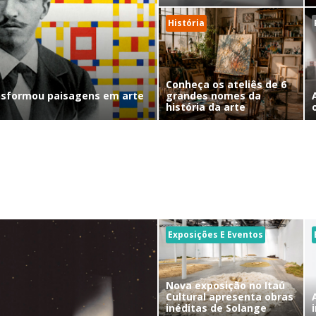
História
Conheça os ateliês de 6
nsformou paisagens em arte
grandes nomes da
história da arte
Exposições E Eventos
Nova exposição no Itaú
Cultural apresenta obras
inéditas de Solange