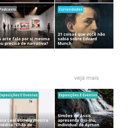
Podcasts
Curiosidades
21 coisas que você não
A arte fala por si mesma
sabia sobre Edvard
ou precisa de narrativa?
Munch
veja mais
Exposições E Eventos
Exposições E Eventos
Simões de Assis
Ana Leal estreia mostra
apresenta Ojú-Inú,
inédita “Chão de
individual de Ayrson