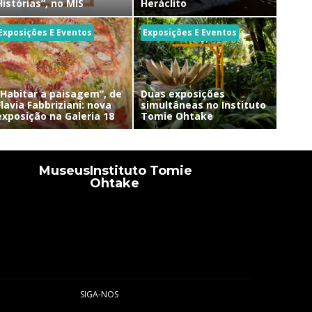
Histórias”, no MIS
Heráclito
Exposições E Eventos
Exposições E Eventos
“Habitar a paisagem”, de
Duas exposições
Flavia Fabbriziani: nova
simultâneas no Instituto
exposição na Galeria 18
Tomie Ohtake
Museus
Instituto Tomie
Ohtake
SIGA-NOS