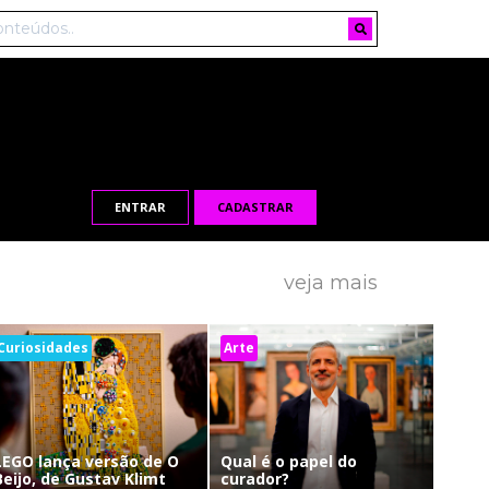
ENTRAR
CADASTRAR
veja mais
Curiosidades
Arte
LEGO lança versão de O
Qual é o papel do
Beijo, de Gustav Klimt
curador?