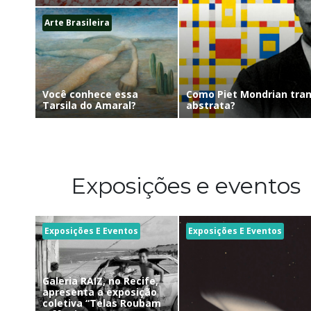
Arte Brasileira
Como Piet Mondrian tra
Você conhece essa
abstrata?
Tarsila do Amaral?
Exposições e eventos
Exposições E Eventos
Exposições E Eventos
Galeria RAIZ, no Recife,
apresenta a exposição
coletiva “Telas Roubam