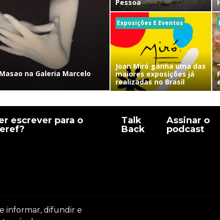
Pessoa
Exposições E Eventos
Joan Miró ganha uma das
Masao na Galeria Marcelo
maiores exposições já
realizadas no Brasil
r escrever para o
Talk
Assinar o
eref?
Back
podcast
e informar, difundir e