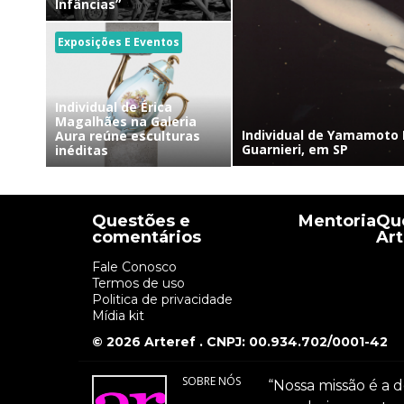
Infâncias”
Exposições E Eventos
Individual de Érica
Magalhães na Galeria
Individual de Yamamoto 
Aura reúne esculturas
Guarnieri, em SP
inéditas
Questões e
Mentoria
Que
comentários
Art
Fale Conosco
Termos de uso
Politica de privacidade
Mídia kit
© 2026 Arteref . CNPJ: 00.934.702/0001-42
SOBRE NÓS
“Nossa missão é a d