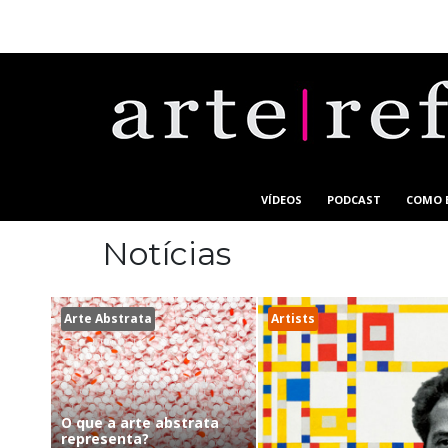
VÍDEOS
PODCAST
COMO 
Notícias
Arte Abstrata
Artists
O que a arte abstrata
representa?