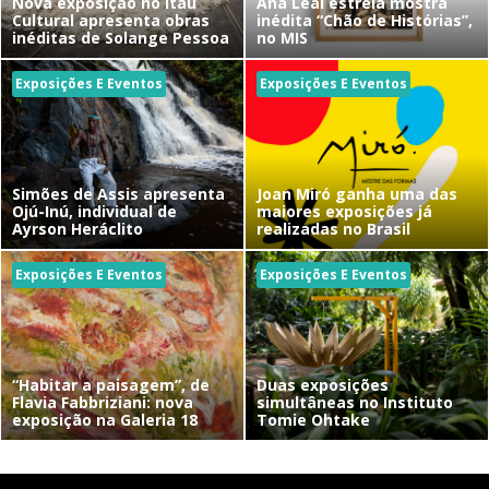
Nova exposição no Itaú
Ana Leal estreia mostra
Cultural apresenta obras
inédita “Chão de Histórias”,
inéditas de Solange Pessoa
no MIS
Exposições E Eventos
Exposições E Eventos
Simões de Assis apresenta
Joan Miró ganha uma das
Ojú-Inú, individual de
maiores exposições já
Ayrson Heráclito
realizadas no Brasil
Exposições E Eventos
Exposições E Eventos
“Habitar a paisagem”, de
Duas exposições
Flavia Fabbriziani: nova
simultâneas no Instituto
exposição na Galeria 18
Tomie Ohtake