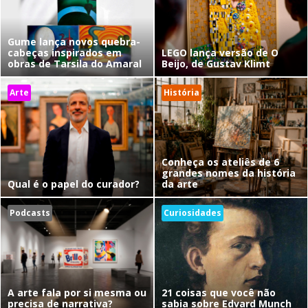
Gume lança novos quebra-
cabeças inspirados em
LEGO lança versão de O
obras de Tarsila do Amaral
Beijo, de Gustav Klimt
Arte
História
Conheça os ateliês de 6
grandes nomes da história
Qual é o papel do curador?
da arte
Podcasts
Curiosidades
A arte fala por si mesma ou
21 coisas que você não
precisa de narrativa?
sabia sobre Edvard Munch