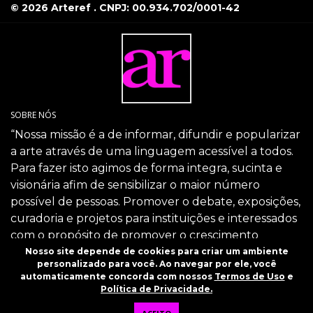
© 2026 Arteref . CNPJ: 00.934.702/0001-42
SOBRE NÓS
“Nossa missão é a de informar, difundir e popularizar
a arte através de uma linguagem acessível a todos.
Para fazer isto agimos de forma integra, sucinta e
visionária afim de sensibilizar o maior número
possível de pessoas. Promover o debate, exposições,
curadoria e projetos para instituições e interessados
com o propósito de promover o crescimento
intelectual da sociedade através da arte.”
Nosso site depende de cookies para criar um ambiente
personalizado para você. Ao navegar por ele, você
SIGA-NOS
automaticamente concorda com nossos
Termos de Uso
e
Política de Privacidade.