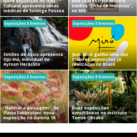
Nova exposição no Itaú
Ana Leal estreia mostra
Cultural apresenta obras
inédita “Chão de Histórias”,
inéditas de Solange Pessoa
no MIS
Exposições E Eventos
Exposições E Eventos
Simões de Assis apresenta
Joan Miró ganha uma das
Ojú-Inú, individual de
maiores exposições já
Ayrson Heráclito
realizadas no Brasil
Exposições E Eventos
Exposições E Eventos
“Habitar a paisagem”, de
Duas exposições
Flavia Fabbriziani: nova
simultâneas no Instituto
exposição na Galeria 18
Tomie Ohtake