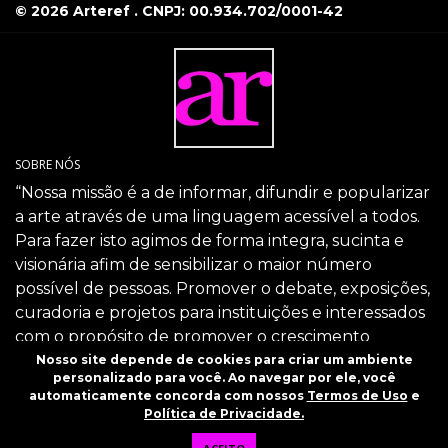
© 2026 Arteref . CNPJ: 00.934.702/0001-42
SOBRE NÓS
“Nossa missão é a de informar, difundir e popularizar
a arte através de uma linguagem acessível a todos.
Para fazer isto agimos de forma integra, sucinta e
visionária afim de sensibilizar o maior número
possível de pessoas. Promover o debate, exposições,
curadoria e projetos para instituições e interessados
com o propósito de promover o crescimento
intelectual da sociedade através da arte.”
Nosso site depende de cookies para criar um ambiente
personalizado para você. Ao navegar por ele, você
SIGA-NOS
automaticamente concorda com nossos
Termos de Uso
e
Política de Privacidade.