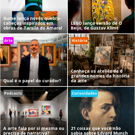
Gume lança novos quebra-
cabeças inspirados em
LEGO lança versão de O
obras de Tarsila do Amaral
Beijo, de Gustav Klimt
Arte
História
Conheça os ateliês de 6
grandes nomes da história
Qual é o papel do curador?
da arte
Podcasts
Curiosidades
A arte fala por si mesma ou
21 coisas que você não
precisa de narrativa?
sabia sobre Edvard Munch