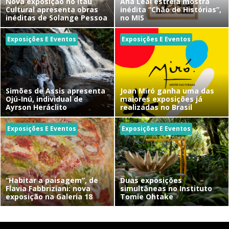
Nova exposição no Itaú
Ana Leal estreia mostra
Cultural apresenta obras
inédita “Chão de Histórias”,
inéditas de Solange Pessoa
no MIS
Exposições E Eventos
Exposições E Eventos
Simões de Assis apresenta
Joan Miró ganha uma das
Ojú-Inú, individual de
maiores exposições já
Ayrson Heráclito
realizadas no Brasil
Exposições E Eventos
Exposições E Eventos
“Habitar a paisagem”, de
Duas exposições
Flavia Fabbriziani: nova
simultâneas no Instituto
exposição na Galeria 18
Tomie Ohtake