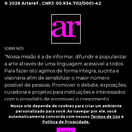
© 2026 Arteref . CNPJ: 00.934.702/0001-42
SOBRE NÓS
“Nossa missão é a de informar, difundir e popularizar
a arte através de uma linguagem acessível a todos.
Para fazer isto agimos de forma integra, sucinta e
visionária afim de sensibilizar o maior número
possível de pessoas. Promover o debate, exposições,
curadoria e projetos para instituições e interessados
com o propósito de promover o crescimento
intelectual da sociedade através da arte.”
Nosso site depende de cookies para criar um ambiente
personalizado para você. Ao navegar por ele, você
SIGA-NOS
automaticamente concorda com nossos
Termos de Uso
e
Política de Privacidade.