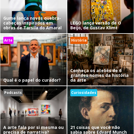
Gume lança novos quebra-
cabeças inspirados em
LEGO lança versão de O
obras de Tarsila do Amaral
Beijo, de Gustav Klimt
Arte
História
Conheça os ateliês de 6
grandes nomes da história
Qual é o papel do curador?
da arte
Podcasts
Curiosidades
A arte fala por si mesma ou
21 coisas que você não
precisa de narrativa?
sabia sobre Edvard Munch