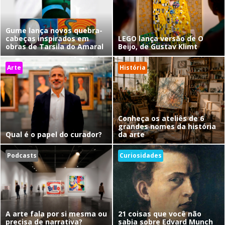
Gume lança novos quebra-
cabeças inspirados em
LEGO lança versão de O
obras de Tarsila do Amaral
Beijo, de Gustav Klimt
Arte
História
Conheça os ateliês de 6
grandes nomes da história
Qual é o papel do curador?
da arte
Podcasts
Curiosidades
A arte fala por si mesma ou
21 coisas que você não
precisa de narrativa?
sabia sobre Edvard Munch