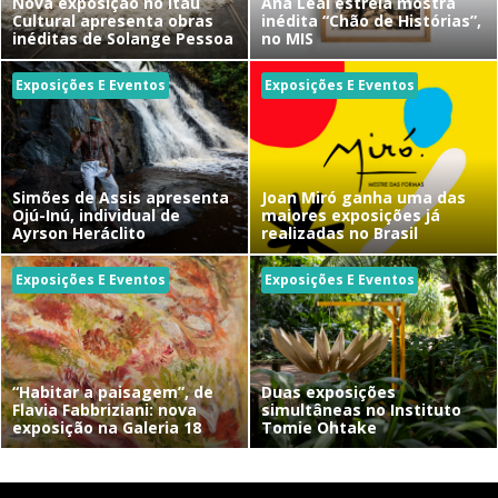
Nova exposição no Itaú
Ana Leal estreia mostra
Cultural apresenta obras
inédita “Chão de Histórias”,
inéditas de Solange Pessoa
no MIS
Exposições E Eventos
Exposições E Eventos
Simões de Assis apresenta
Joan Miró ganha uma das
Ojú-Inú, individual de
maiores exposições já
Ayrson Heráclito
realizadas no Brasil
Exposições E Eventos
Exposições E Eventos
“Habitar a paisagem”, de
Duas exposições
Flavia Fabbriziani: nova
simultâneas no Instituto
exposição na Galeria 18
Tomie Ohtake