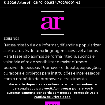
© 2026 Arteref . CNPJ: 00.934.702/0001-42
SOBRE NÓS
“Nossa missão é a de informar, difundir e popularizar
a arte através de uma linguagem acessível a todos.
Para fazer isto agimos de forma integra, sucinta e
visionária afim de sensibilizar o maior número
possível de pessoas. Promover o debate, exposições,
curadoria e projetos para instituições e interessados
com o propósito de promover o crescimento
intelectual da sociedade através da arte.”
Nosso site depende de cookies para criar um ambiente
personalizado para você. Ao navegar por ele, você
SIGA-NOS
automaticamente concorda com nossos
Termos de Uso
e
Política de Privacidade.