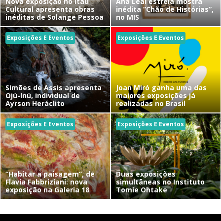
Nova exposição no Itaú
Ana Leal estreia mostra
Cultural apresenta obras
inédita “Chão de Histórias”,
inéditas de Solange Pessoa
no MIS
Exposições E Eventos
Exposições E Eventos
Simões de Assis apresenta
Joan Miró ganha uma das
Ojú-Inú, individual de
maiores exposições já
Ayrson Heráclito
realizadas no Brasil
Exposições E Eventos
Exposições E Eventos
“Habitar a paisagem”, de
Duas exposições
Flavia Fabbriziani: nova
simultâneas no Instituto
exposição na Galeria 18
Tomie Ohtake