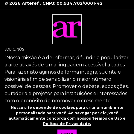
© 2026 Arteref . CNPJ: 00.934.702/0001-42
SOBRE NÓS
“Nossa missão é a de informar, difundir e popularizar
a arte através de uma linguagem acessível a todos.
Para fazer isto agimos de forma integra, sucinta e
visionária afim de sensibilizar o maior número
possível de pessoas. Promover o debate, exposições,
curadoria e projetos para instituições e interessados
com o propósito de promover o crescimento
intelectual da sociedade através da arte.”
Nosso site depende de cookies para criar um ambiente
personalizado para você. Ao navegar por ele, você
SIGA-NOS
automaticamente concorda com nossos
Termos de Uso
e
Política de Privacidade.