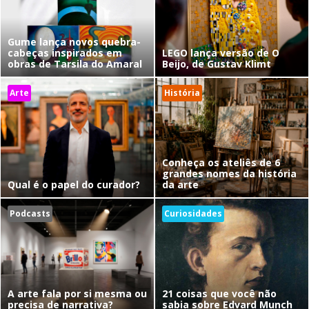
Gume lança novos quebra-
cabeças inspirados em
LEGO lança versão de O
obras de Tarsila do Amaral
Beijo, de Gustav Klimt
Arte
História
Conheça os ateliês de 6
grandes nomes da história
Qual é o papel do curador?
da arte
Podcasts
Curiosidades
A arte fala por si mesma ou
21 coisas que você não
precisa de narrativa?
sabia sobre Edvard Munch