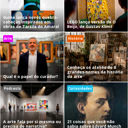
Gume lança novos quebra-
cabeças inspirados em
LEGO lança versão de O
obras de Tarsila do Amaral
Beijo, de Gustav Klimt
Arte
História
Conheça os ateliês de 6
grandes nomes da história
Qual é o papel do curador?
da arte
Podcasts
Curiosidades
A arte fala por si mesma ou
21 coisas que você não
precisa de narrativa?
sabia sobre Edvard Munch