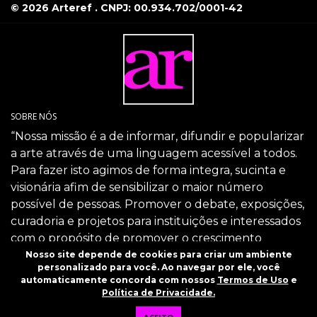
© 2026 Arteref . CNPJ: 00.934.702/0001-42
SOBRE NÓS
“Nossa missão é a de informar, difundir e popularizar
a arte através de uma linguagem acessível a todos.
Para fazer isto agimos de forma integra, sucinta e
visionária afim de sensibilizar o maior número
possível de pessoas. Promover o debate, exposições,
curadoria e projetos para instituições e interessados
com o propósito de promover o crescimento
intelectual da sociedade através da arte.”
Nosso site depende de cookies para criar um ambiente
personalizado para você. Ao navegar por ele, você
SIGA-NOS
automaticamente concorda com nossos
Termos de Uso
e
Política de Privacidade.