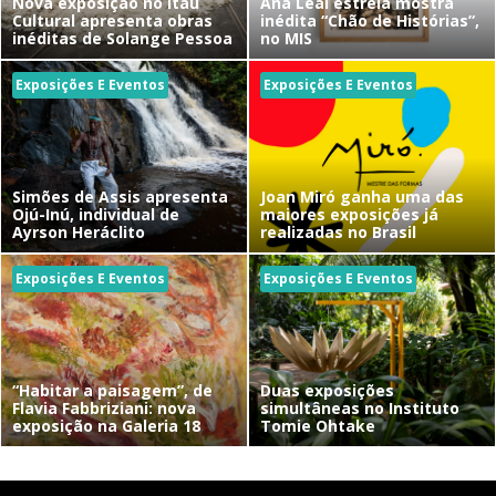
Nova exposição no Itaú
Ana Leal estreia mostra
Cultural apresenta obras
inédita “Chão de Histórias”,
inéditas de Solange Pessoa
no MIS
Exposições E Eventos
Exposições E Eventos
Simões de Assis apresenta
Joan Miró ganha uma das
Ojú-Inú, individual de
maiores exposições já
Ayrson Heráclito
realizadas no Brasil
Exposições E Eventos
Exposições E Eventos
“Habitar a paisagem”, de
Duas exposições
Flavia Fabbriziani: nova
simultâneas no Instituto
exposição na Galeria 18
Tomie Ohtake