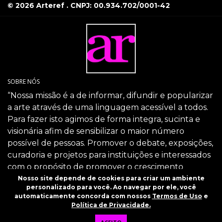
© 2026 Arteref . CNPJ: 00.934.702/0001-42
SOBRE NÓS
“Nossa missão é a de informar, difundir e popularizar
a arte através de uma linguagem acessível a todos.
Para fazer isto agimos de forma integra, sucinta e
visionária afim de sensibilizar o maior número
possível de pessoas. Promover o debate, exposições,
curadoria e projetos para instituições e interessados
com o propósito de promover o crescimento
intelectual da sociedade através da arte.”
Nosso site depende de cookies para criar um ambiente
personalizado para você. Ao navegar por ele, você
SIGA-NOS
automaticamente concorda com nossos
Termos de Uso
e
Política de Privacidade.