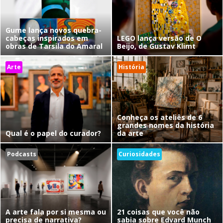
Gume lança novos quebra-
cabeças inspirados em
LEGO lança versão de O
obras de Tarsila do Amaral
Beijo, de Gustav Klimt
Arte
História
Conheça os ateliês de 6
grandes nomes da história
Qual é o papel do curador?
da arte
Podcasts
Curiosidades
A arte fala por si mesma ou
21 coisas que você não
precisa de narrativa?
sabia sobre Edvard Munch