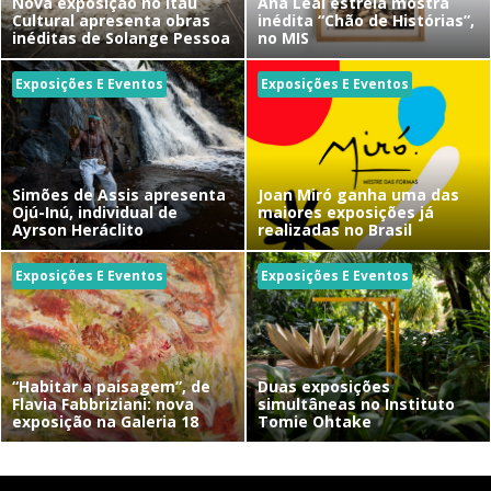
Nova exposição no Itaú
Ana Leal estreia mostra
Cultural apresenta obras
inédita “Chão de Histórias”,
inéditas de Solange Pessoa
no MIS
Exposições E Eventos
Exposições E Eventos
Simões de Assis apresenta
Joan Miró ganha uma das
Ojú-Inú, individual de
maiores exposições já
Ayrson Heráclito
realizadas no Brasil
Exposições E Eventos
Exposições E Eventos
“Habitar a paisagem”, de
Duas exposições
Flavia Fabbriziani: nova
simultâneas no Instituto
exposição na Galeria 18
Tomie Ohtake