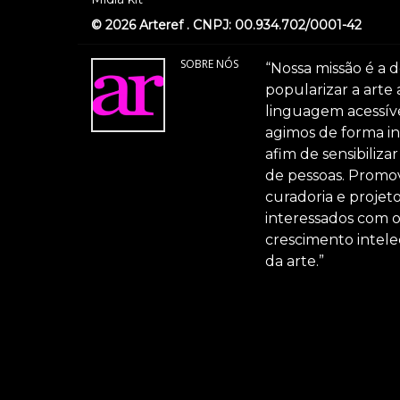
© 2026 Arteref . CNPJ: 00.934.702/0001-42
SOBRE NÓS
“Nossa missão é a d
popularizar a arte
linguagem acessível
agimos de forma int
afim de sensibiliz
de pessoas. Promov
curadoria e projeto
interessados com 
crescimento intele
da arte.”