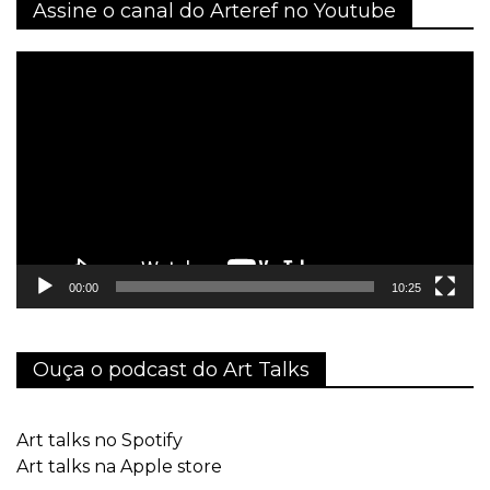
Assine o canal do Arteref no Youtube
Tocador
de
vídeo
00:00
10:25
Ouça o podcast do Art Talks
Art talks no Spotify
Art talks na Apple store