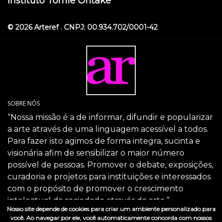
Instituto Tomie Ohtake
© 2026 Arteref . CNPJ: 00.934.702/0001-42
SOBRE NÓS
“Nossa missão é a de informar, difundir e popularizar
a arte através de uma linguagem acessível a todos.
Para fazer isto agimos de forma integra, sucinta e
visionária afim de sensibilizar o maior número
possível de pessoas. Promover o debate, exposições,
curadoria e projetos para instituições e interessados
com o propósito de promover o crescimento
intelectual da sociedade através da arte.”
Nosso site depende de cookies para criar um ambiente personalizado para
SIGA-NOS
você. Ao navegar por ele, você automaticamente concorda com nossos