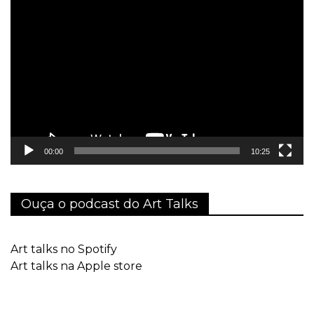
Tocador
de
vídeo
00:00
10:25
Ouça o podcast do Art Talks
Art talks no Spotify
Art talks na Apple store