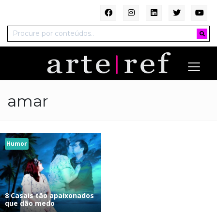
amar
Humor
8 Casais tão apaixonados
que dão medo