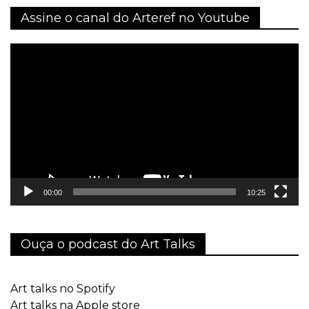
Assine o canal do Arteref no Youtube
Tocador
de
vídeo
00:00
10:25
Ouça o podcast do Art Talks
Art talks no Spotify
Art talks na Apple store